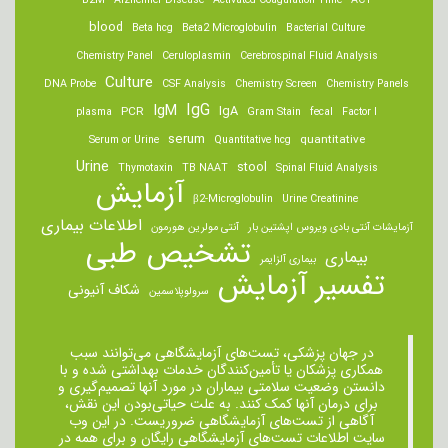
B2M
Alzheimer Disease
Activated Coagulation Time
ACT
blood
Beta hcg
Beta2 Microglobulin
Bacterial Culture
Chemistry Panel
Ceruloplasmin
Cerebrospinal Fluid Analysis
Culture
DNA Probe
CSF Analysis
Chemistry Screen
Chemistry Panels
IgM
IgG
IgA
PCR
plasma
Gram Stain
fecal
Factor I
serum
quantitative
Serum or Urine
Quantitative hcg
Urine
stool
Thymotaxin
TB NAAT
Spinal Fluid Analysis
آزمایش
β2-Microglobulin
Urine Creatinine
اطلاعات بیماری
آزمایشات آنتی بادی ویروس اپشتین بار
آنتی مولرین هورمون
تشخیص طبی
بیماری
بیماری آلزایمر
تفسیر آزمایش
شکاف آنیونی
سرولوپلاسمین
در جهان پزشکی، تست‌های آزمایشگاهی می‌توانند سبب
همکاری پزشکان یا تأمین‌کنندگان خدمات بهداشتی شده و با
دانستن وضعیت سلامتی بیماران در مورد آنها تصمیم‌گیری و
برای درمان ‌آنها کمک کنند. به علت حیاتی‌بودن این نقش،
آگاهی از تست‌های آزمایشگاهی ضروریست. در این وب
سایت اطلاعات تست‌های آزمایشگاهی رایگان و برای همه در