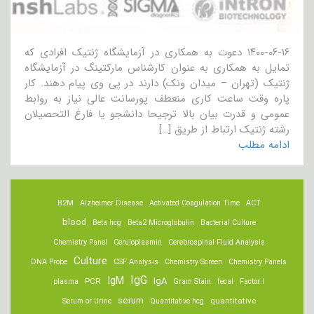
۱۴۰۰-۰۶-۱۶ دعوت به همکاری در آزمایشگاه ژنتیک افرادی که
تمایل به همکاری به عنوان کارشناس مارکتینگ در آزمایشگاه
ژنتیک (تهران – میدان ونک) دارند در پی وی پیام دهند. کار
پاره وقت ساعت کاری منعطف پورسانت عالی نیاز به روابط
عمومی و قدرت بیان بالا ترجیحا دانشجو یا فارغ التحصیلان
رشته ژنتیک ارتباط از طریق […]
ادامه مطلب
B2M
Alzheimer Disease
Activated Coagulation Time
ACT
blood
Beta hcg
Beta2 Microglobulin
Bacterial Culture
Chemistry Panel
Ceruloplasmin
Cerebrospinal Fluid Analysis
Culture
DNA Probe
CSF Analysis
Chemistry Screen
Chemistry Panels
IgM
IgG
IgA
PCR
plasma
Gram Stain
fecal
Factor I
serum
quantitative
Serum or Urine
Quantitative hcg