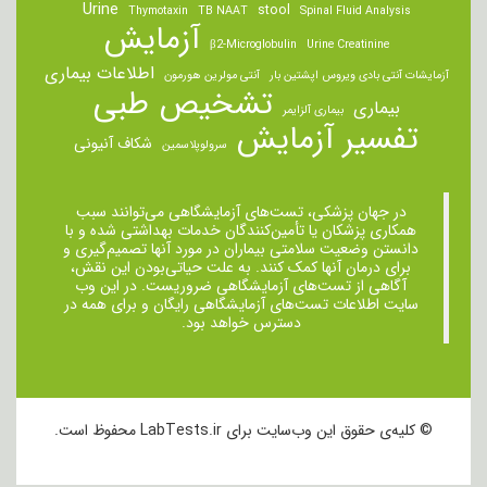
Urine
stool
Thymotaxin
TB NAAT
Spinal Fluid Analysis
آزمایش
β2-Microglobulin
Urine Creatinine
اطلاعات بیماری
آزمایشات آنتی بادی ویروس اپشتین بار
آنتی مولرین هورمون
تشخیص طبی
بیماری
بیماری آلزایمر
تفسیر آزمایش
شکاف آنیونی
سرولوپلاسمین
در جهان پزشکی، تست‌های آزمایشگاهی می‌توانند سبب
همکاری پزشکان یا تأمین‌کنندگان خدمات بهداشتی شده و با
دانستن وضعیت سلامتی بیماران در مورد آنها تصمیم‌گیری و
برای درمان ‌آنها کمک کنند. به علت حیاتی‌بودن این نقش،
آگاهی از تست‌های آزمایشگاهی ضروریست. در این وب
سایت اطلاعات تست‌های آزمایشگاهی رایگان و برای همه در
دسترس خواهد بود.
© کلیه‌ی حقوق این وب‌سایت برای LabTests.ir محفوظ است.