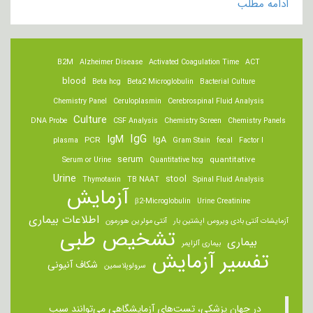
ادامه مطلب
B2M
Alzheimer Disease
Activated Coagulation Time
ACT
blood
Beta hcg
Beta2 Microglobulin
Bacterial Culture
Chemistry Panel
Ceruloplasmin
Cerebrospinal Fluid Analysis
Culture
DNA Probe
CSF Analysis
Chemistry Screen
Chemistry Panels
IgM
IgG
IgA
PCR
plasma
Gram Stain
fecal
Factor I
serum
quantitative
Serum or Urine
Quantitative hcg
Urine
stool
Thymotaxin
TB NAAT
Spinal Fluid Analysis
آزمایش
β2-Microglobulin
Urine Creatinine
اطلاعات بیماری
آزمایشات آنتی بادی ویروس اپشتین بار
آنتی مولرین هورمون
تشخیص طبی
بیماری
بیماری آلزایمر
تفسیر آزمایش
شکاف آنیونی
سرولوپلاسمین
در جهان پزشکی، تست‌های آزمایشگاهی می‌توانند سبب