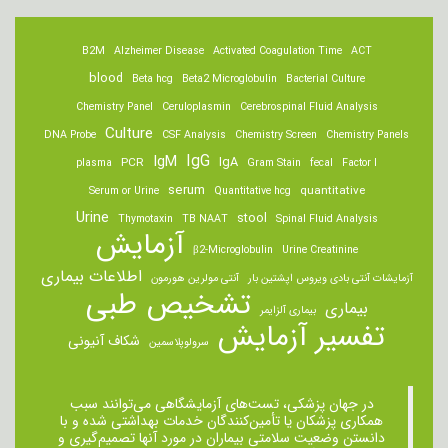
B2M
Alzheimer Disease
Activated Coagulation Time
ACT
blood
Beta hcg
Beta2 Microglobulin
Bacterial Culture
Chemistry Panel
Ceruloplasmin
Cerebrospinal Fluid Analysis
Culture
DNA Probe
CSF Analysis
Chemistry Screen
Chemistry Panels
IgM
IgG
IgA
PCR
plasma
Gram Stain
fecal
Factor I
serum
quantitative
Serum or Urine
Quantitative hcg
Urine
stool
Thymotaxin
TB NAAT
Spinal Fluid Analysis
آزمایش
β2-Microglobulin
Urine Creatinine
اطلاعات بیماری
آزمایشات آنتی بادی ویروس اپشتین بار
آنتی مولرین هورمون
تشخیص طبی
بیماری
بیماری آلزایمر
تفسیر آزمایش
شکاف آنیونی
سرولوپلاسمین
در جهان پزشکی، تست‌های آزمایشگاهی می‌توانند سبب
همکاری پزشکان یا تأمین‌کنندگان خدمات بهداشتی شده و با
دانستن وضعیت سلامتی بیماران در مورد آنها تصمیم‌گیری و