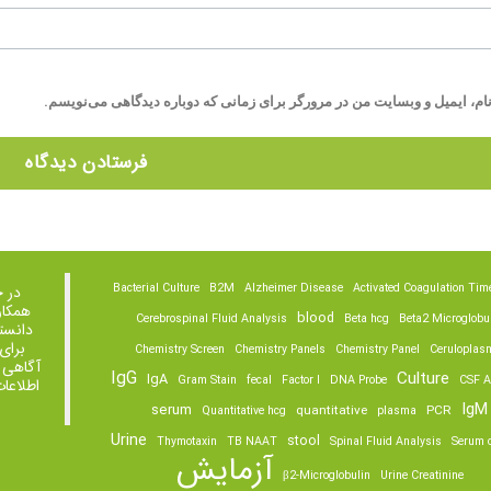
ام، ایمیل و وبسایت من در مرورگر برای زمانی که دوباره دیدگاهی می‌نویسم.
Bacterial Culture
B2M
Alzheimer Disease
Activated Coagulation Tim
در 
همکار
blood
Cerebrospinal Fluid Analysis
Beta hcg
Beta2 Microglobu
دانست
برای
Chemistry Screen
Chemistry Panels
Chemistry Panel
Ceruloplas
آگاهی 
IgG
Culture
IgA
Gram Stain
fecal
Factor I
DNA Probe
CSF A
اطلاعا
IgM
serum
quantitative
PCR
Quantitative hcg
plasma
Urine
stool
Thymotaxin
TB NAAT
Spinal Fluid Analysis
Serum o
آزمایش
β2-Microglobulin
Urine Creatinine