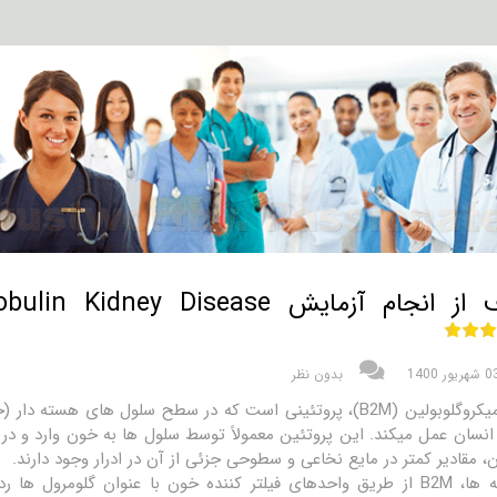
ام آزمایش Test Beta-2 Microglobulin Kidney Disease چیست؟
شهریور 1400
بدون نظر
بتا-۲ میکروگلوبولین (B2M)، پروتئینی است که در سطح سلول ها
انسان عمل میکند. این پروتئین معمولاً توسط سلول ها به خون وارد و 
، مقادیر کمتر در مایع نخاعی و سطوحی جزئی از آن در ادرار وجود دارند.
در کلیه ها، B2M از طریق واحدهای فیلتر کننده خون با عنوان گلوم