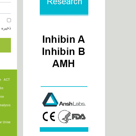
ذخیره ن
e
ACT
lin
min
nalysis
r Urine