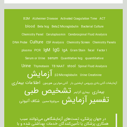
B2M
Alzheimer Disease
Activated Coagulation Time
ACT
blood
Beta hcg
Beta2 Microglobulin
Bacterial Culture
Chemistry Panel
Ceruloplasmin
Cerebrospinal Fluid Analysis
Culture
DNA Probe
CSF Analysis
Chemistry Screen
Chemistry Panels
IgM
IgG
IgA
PCR
plasma
Gram Stain
fecal
Factor I
serum
quantitative
Serum or Urine
Quantitative hcg
Urine
stool
Thymotaxin
TB NAAT
Spinal Fluid Analysis
آزمایش
β2-Microglobulin
Urine Creatinine
اطلاعات بیماری
آزمایشات آنتی بادی ویروس اپشتین بار
آنتی مولرین هورمون
تشخیص طبی
بیماری
بیماری آلزایمر
تفسیر آزمایش
شکاف آنیونی
سرولوپلاسمین
در جهان پزشکی، تست‌های آزمایشگاهی می‌توانند سبب
همکاری پزشکان یا تأمین‌کنندگان خدمات بهداشتی شده و با