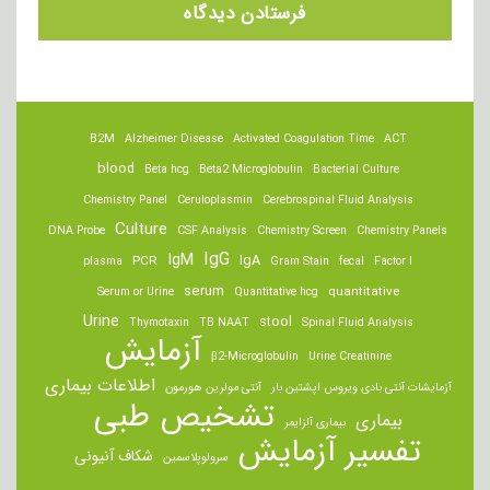
B2M
Alzheimer Disease
Activated Coagulation Time
ACT
blood
Beta hcg
Beta2 Microglobulin
Bacterial Culture
Chemistry Panel
Ceruloplasmin
Cerebrospinal Fluid Analysis
Culture
DNA Probe
CSF Analysis
Chemistry Screen
Chemistry Panels
IgM
IgG
IgA
PCR
plasma
Gram Stain
fecal
Factor I
serum
quantitative
Serum or Urine
Quantitative hcg
Urine
stool
Thymotaxin
TB NAAT
Spinal Fluid Analysis
آزمایش
β2-Microglobulin
Urine Creatinine
اطلاعات بیماری
آزمایشات آنتی بادی ویروس اپشتین بار
آنتی مولرین هورمون
تشخیص طبی
بیماری
بیماری آلزایمر
تفسیر آزمایش
شکاف آنیونی
سرولوپلاسمین