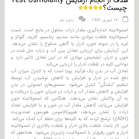
هدف از انجام آزمایش Test Osmolality
چیست؟
16 شهریور 1400
بدون نظر
اسمولالیته اندازه‌گیری مقدار ذرات محلول در مایع است. تست
اسمولالیته غلظت موادی مانند سدیم، پتاسیم، کلرید، گلوکز و
اوره را در نمونه خون، ادرار یا گاهی مدفوع را نشان می‌دهد.
این آزمایش برای ارزیابی تعادل بین آب و ذرات حل شده در
خون و ادرار، تشخیص موادی که در این تعادل تاثیر دارد و
توانایی کلیه در غلظت ادرار را ارزیابی می‌کند.
تعادل آب در بدن یک فرآیند پویا است که با کنترل میزان آب
دفع شده در ادرار و افزایش یا کاهش نوشیدن آب توسط
تنظیم “تشنگی” کنترل می‌شود. سنسورهای اسموتی در بدن
افزایش و کاهش مقدار آب و ذرات در جریان خون را دریافت و
به آن واکنش نشان می‌دهند. هنگامی که اسمولالیته خون
افزایش می‌یابد، کاهش مقدار آب در خون و یا افزایش تعداد
ذرات را نشان می‌دهد، هیپوتالاموس هورمون ضددوریت
(ADH)را ترشح کرده، که به کلیه‌ها برای حفظ آب کمک می‌کند.
این کار باعث غلظت بالای ادرار و غلظت بالاتری از اسمولالیته
ادرار و خون رقیق‌تر با اسمولالیت پایین‌تر می‌شود. همانطور که