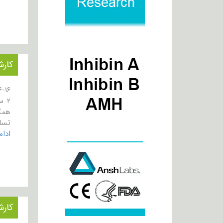
کارش
۲ 
همک
تسلط د
ادا
کارش