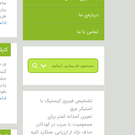
ساع
بیان
درباره‌ی ما
طریق
ادا
تماس با ما
کارش
علوم
ادا
تشخیص فیبروز کیستیک با
استیکر عرق
تعیین آستانه کمتر برای
مسمومیت با سرب در کودکان
حذف نژاد از ارزیابی عملکرد کلیه