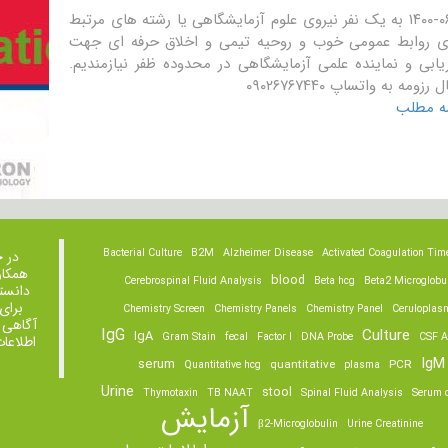
۱۴۰۰-۰۶-۱۶ به یک نفر نیروی علوم آزمایشگاهی یا رشته های مرتبط
ای روابط عمومی خوب و روحیه تیمی و اخلاق حرفه ای جهت
ریابی و نماینده علمی آزمایشگاهی در محدوده ظفر نیازمندیم.
 رزومه به واتساپ ۰۹۰۲۶۷۶۷۴۴۰
مه مطلب
Bacterial Culture
B2M
Alzheimer Disease
Activated Coagulation Tim
در 
همکار
blood
Cerebrospinal Fluid Analysis
Beta hcg
Beta2 Microglobu
دانست
برای
Chemistry Screen
Chemistry Panels
Chemistry Panel
Ceruloplas
آگاهی 
IgG
Culture
IgA
Gram Stain
fecal
Factor I
DNA Probe
CSF A
اطلاعا
IgM
serum
quantitative
PCR
Quantitative hcg
plasma
Urine
stool
Thymotaxin
TB NAAT
Spinal Fluid Analysis
Serum o
آزمایش
β2-Microglobulin
Urine Creatinine