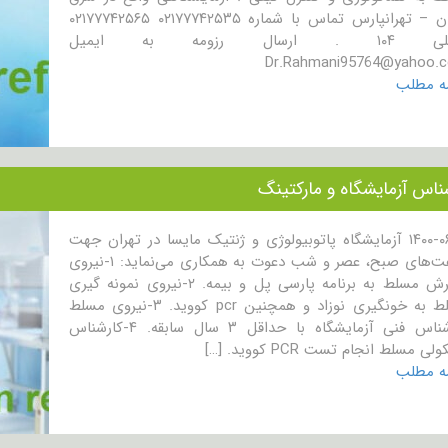
تهران – تهرانپارس تماس با شماره ۰۲۱۷۷۷۴۲۵۳۵ ۰۲۱۷۷۷۴۲۵۶۵
. ارسال رزومه به ایمیل
Dr.Rahmani95764@yahoo.
مه مطلب
ناس آزمایشگاه و مارکتینگ
۱۴۰۰-۰۶-۱۶ آزمایشگاه پاتوبیولوژی و ژنتیک مایسا در تهران جهت
شیفت‌های صبح، عصر و شب دعوت به همکاری می‌نماید: ۱-نیروی
پذیرش مسلط به برنامه پارسى پل و بیمه. ۲-نیروی نمونه گیری
مسلط به خونگیری نوزاد و همچنین pcr کووید. ۳-نیروی مسلط
کارشناس فنی آزمایشگاه با حداقل ۳ سال سابقه. ۴-کارشناس
لی مسلط انجام تست PCR کووید. […]
مه مطلب