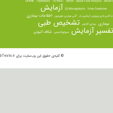
Urine
stool
Thymotaxin
TB NAAT
Spinal Fluid Analysis
Serum o
آزمایش
β2-Microglobulin
Urine Creatinine
اطلاعات بیماری
ت آنتی بادی ویروس اپشتین بار
آنتی مولرین هورمون
تشخیص طبی
بیماری
بیماری آلزایمر
فسیر آزمایش
شکاف آنیونی
سرولوپلاسمین
© کلیه‌ی حقوق این وب‌سایت برای LabTests.ir محفوظ است.