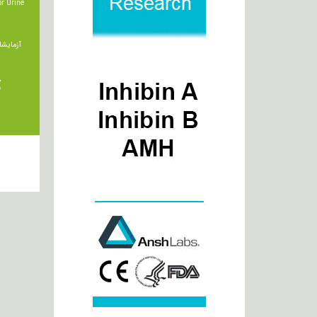
r Urine
آزمایشا
ت