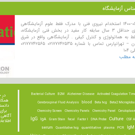
ناس آزمایشگاه
۱۴۰۰-۰۶-۱۶ استخدام نیروی فنی با مدرک فقط علوم آزمایشگاهی
دارای حداقل ۳ سال سابقه کار مفید در بخش فنی آزمایشگاه،
ط به هماتولوژی و کنترل کیفی . آزمایشگاهی واقع در شرق
تهران – تهرانپارس تماس با شماره ۰۲۱۷۷۷۴۲۵۳۵ ۰۲۱۷۷۷۴۲۵۶۵
 ۱۰۴
مه مطلب
Bacterial Culture
B2M
Alzheimer Disease
Activated Coagulation Tim
در 
همکار
blood
Cerebrospinal Fluid Analysis
Beta hcg
Beta2 Microglobu
دانست
برای
Chemistry Screen
Chemistry Panels
Chemistry Panel
Ceruloplas
آگاهی 
IgG
Culture
IgA
Gram Stain
fecal
Factor I
DNA Probe
CSF A
اطلاعا
IgM
serum
quantitative
PCR
Quantitative hcg
plasma