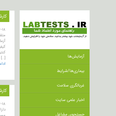
کارش
متق
کنت
آزمایش‌ها
[…]
ادا
بیماری‌ها/شرایط
غربالگری سلامت
کارش
اخبار علمی سایت
جستجوی مشاغل
مسل