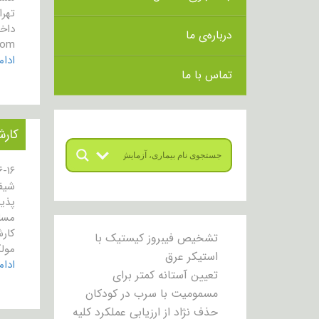
داخلی ۱۰۴ 
درباره‌ی ما
com
ادا
تماس با ما
کارش
تشخیص فیبروز کیستیک با
مولکو
استیکر عرق
ادا
تعیین آستانه کمتر برای
مسمومیت با سرب در کودکان
حذف نژاد از ارزیابی عملکرد کلیه