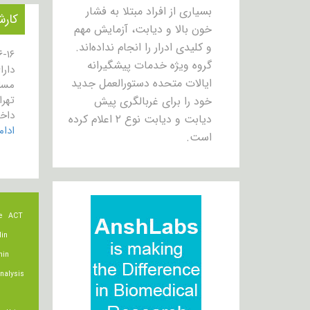
بسیاری از افراد مبتلا به فشار
کارش
خون بالا و دیابت، آزمایش مهم
و کلیدی ادرار را انجام نداده‌اند.
گروه ویژه خدمات پیشگیرانه
ایالات متحده دستورالعمل جدید
مسل
خود را برای غربالگری پیش
داخلی
دیابت و دیابت نوع ۲ اعلام کرده
ادا
است.
e
ACT
lin
min
nalysis