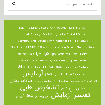
B2M
Alzheimer Disease
Activated Coagulation Time
ACT
blood
Beta hcg
Beta2 Microglobulin
Bacterial Culture
Chemistry Panel
Ceruloplasmin
Cerebrospinal Fluid Analysis
Culture
DNA Probe
CSF Analysis
Chemistry Screen
Chemistry Panels
IgM
IgG
IgA
PCR
plasma
Gram Stain
fecal
Factor I
serum
quantitative
Serum or Urine
Quantitative hcg
Urine
stool
Thymotaxin
TB NAAT
Spinal Fluid Analysis
آزمایش
β2-Microglobulin
Urine Creatinine
اطلاعات بیماری
آزمایشات آنتی بادی ویروس اپشتین بار
آنتی مولرین هورمون
تشخیص طبی
بیماری
بیماری آلزایمر
تفسیر آزمایش
شکاف آنیونی
سرولوپلاسمین