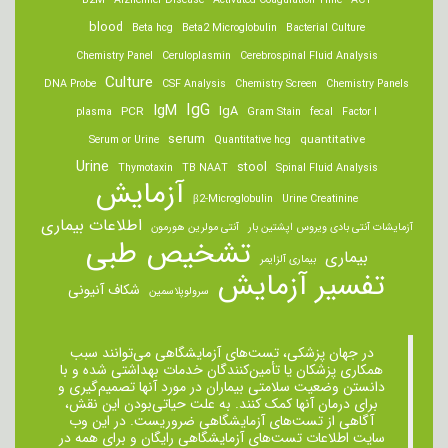
B2M
Alzheimer Disease
Activated Coagulation Time
ACT
blood
Beta hcg
Beta2 Microglobulin
Bacterial Culture
Chemistry Panel
Ceruloplasmin
Cerebrospinal Fluid Analysis
Culture
DNA Probe
CSF Analysis
Chemistry Screen
Chemistry Panels
IgM
IgG
IgA
PCR
plasma
Gram Stain
fecal
Factor I
serum
quantitative
Serum or Urine
Quantitative hcg
Urine
stool
Thymotaxin
TB NAAT
Spinal Fluid Analysis
آزمایش
β2-Microglobulin
Urine Creatinine
اطلاعات بیماری
آزمایشات آنتی بادی ویروس اپشتین بار
آنتی مولرین هورمون
تشخیص طبی
بیماری
بیماری آلزایمر
تفسیر آزمایش
شکاف آنیونی
سرولوپلاسمین
در جهان پزشکی، تست‌های آزمایشگاهی می‌توانند سبب
همکاری پزشکان یا تأمین‌کنندگان خدمات بهداشتی شده و با
دانستن وضعیت سلامتی بیماران در مورد آنها تصمیم‌گیری و
برای درمان ‌آنها کمک کنند. به علت حیاتی‌بودن این نقش،
آگاهی از تست‌های آزمایشگاهی ضروریست. در این وب
سایت اطلاعات تست‌های آزمایشگاهی رایگان و برای همه در