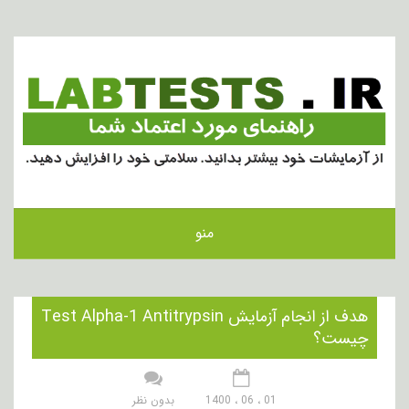
منو
هدف از انجام آزمایش Test Alpha-1 Antitrypsin
چیست؟
01 ، 06 ، 1400
بدون نظر