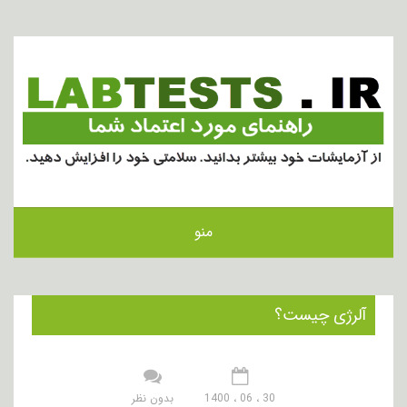
منو
آلرژی چیست؟
30 ، 06 ، 1400
بدون نظر