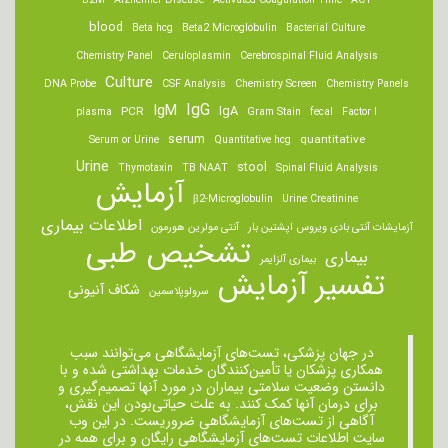
B2M
Alzheimer Disease
Activated Coagulation Time
ACT
blood
Beta hcg
Beta2 Microglobulin
Bacterial Culture
Chemistry Panel
Ceruloplasmin
Cerebrospinal Fluid Analysis
Culture
DNA Probe
CSF Analysis
Chemistry Screen
Chemistry Panels
IgM
IgG
IgA
PCR
plasma
Gram Stain
fecal
Factor I
serum
quantitative
Serum or Urine
Quantitative hcg
Urine
stool
Thymotaxin
TB NAAT
Spinal Fluid Analysis
آزمایش
β2-Microglobulin
Urine Creatinine
اطلاعات بیماری
آزمایشات آنتی بادی ویروس اپشتین بار
آنتی مولرین هورمون
تشخیص طبی
بیماری
بیماری آلزایمر
تفسیر آزمایش
شکاف آنیونی
سرولوپلاسمین
در جهان پزشکی، تست‌های آزمایشگاهی می‌توانند سبب
همکاری پزشکان یا تأمین‌کنندگان خدمات بهداشتی شده و با
دانستن وضعیت سلامتی بیماران در مورد آنها تصمیم‌گیری و
برای درمان ‌آنها کمک کنند. به علت حیاتی‌بودن این نقش،
آگاهی از تست‌های آزمایشگاهی ضروریست. در این وب
سایت اطلاعات تست‌های آزمایشگاهی رایگان و برای همه در