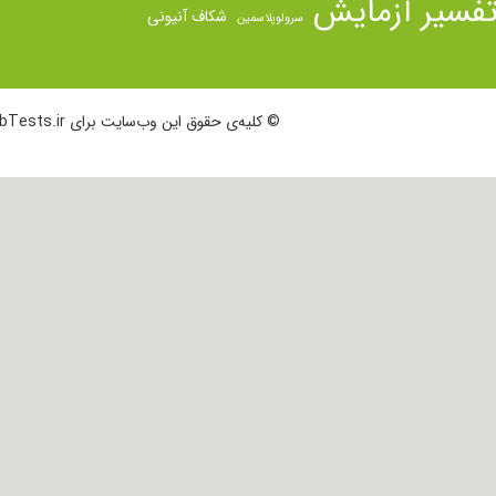
فسیر آزمایش
شکاف آنیونی
سرولوپلاسمین
© کلیه‌ی حقوق این وب‌سایت برای LabTests.ir محفوظ است.