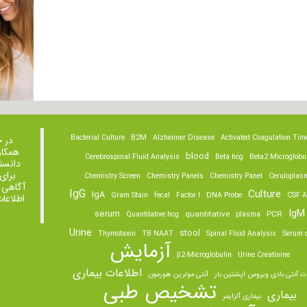
Bacterial Culture
B2M
Alzheimer Disease
Activated Coagulation Tim
در 
همکار
blood
Cerebrospinal Fluid Analysis
Beta hcg
Beta2 Microglobu
دانست
برای
Chemistry Screen
Chemistry Panels
Chemistry Panel
Ceruloplas
آگاهی 
IgG
Culture
IgA
Gram Stain
fecal
Factor I
DNA Probe
CSF A
اطلاعا
IgM
serum
quantitative
PCR
Quantitative hcg
plasma
Urine
stool
Thymotaxin
TB NAAT
Spinal Fluid Analysis
Serum o
آزمایش
β2-Microglobulin
Urine Creatinine
اطلاعات بیماری
ت آنتی بادی ویروس اپشتین بار
آنتی مولرین هورمون
تشخیص طبی
بیماری
بیماری آلزایمر