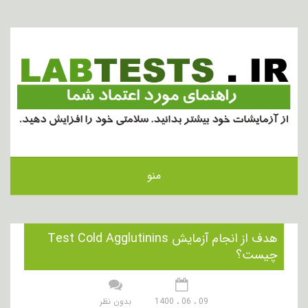
منو
هدف از انجام آزمایش Test Cold Agglutinins
چیست؟
09 ، 06 ، 1400
بدون نظر