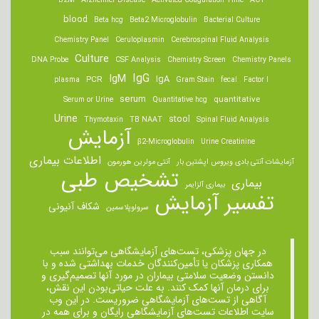
B2M
Alzheimer Disease
Activated Coagulation Time
ACT
blood
Beta hcg
Beta2 Microglobulin
Bacterial Culture
Chemistry Panel
Ceruloplasmin
Cerebrospinal Fluid Analysis
Culture
DNA Probe
CSF Analysis
Chemistry Screen
Chemistry Panels
IgM
IgG
IgA
PCR
plasma
Gram Stain
fecal
Factor I
serum
quantitative
Serum or Urine
Quantitative hcg
Urine
stool
Thymotaxin
TB NAAT
Spinal Fluid Analysis
آزمایش
β2-Microglobulin
Urine Creatinine
اطلاعات بیماری
آزمایشات آنتی بادی ویروس اپشتین بار
آنتی مولرین هورمون
تشخیص طبی
بیماری
بیماری آلزایمر
تفسیر آزمایش
شکاف آنیونی
سرولوپلاسمین
در جهان پزشکی، تست‌های آزمایشگاهی می‌توانند سبب
همکاری پزشکان یا تأمین‌کنندگان خدمات بهداشتی شده و با
دانستن وضعیت سلامتی بیماران در مورد آنها تصمیم‌گیری و
برای درمان ‌آنها کمک کنند. به علت حیاتی‌بودن این نقش،
آگاهی از تست‌های آزمایشگاهی ضروریست. در این وب
سایت اطلاعات تست‌های آزمایشگاهی رایگان و برای همه در