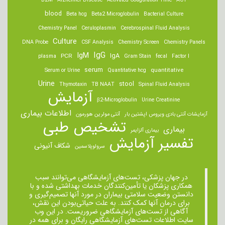
B2M
Alzheimer Disease
Activated Coagulation Time
ACT
blood
Beta hcg
Beta2 Microglobulin
Bacterial Culture
Chemistry Panel
Ceruloplasmin
Cerebrospinal Fluid Analysis
Culture
DNA Probe
CSF Analysis
Chemistry Screen
Chemistry Panels
IgM
IgG
IgA
PCR
plasma
Gram Stain
fecal
Factor I
serum
quantitative
Serum or Urine
Quantitative hcg
Urine
stool
Thymotaxin
TB NAAT
Spinal Fluid Analysis
آزمایش
β2-Microglobulin
Urine Creatinine
اطلاعات بیماری
آزمایشات آنتی بادی ویروس اپشتین بار
آنتی مولرین هورمون
تشخیص طبی
بیماری
بیماری آلزایمر
تفسیر آزمایش
شکاف آنیونی
سرولوپلاسمین
در جهان پزشکی، تست‌های آزمایشگاهی می‌توانند سبب
همکاری پزشکان یا تأمین‌کنندگان خدمات بهداشتی شده و با
دانستن وضعیت سلامتی بیماران در مورد آنها تصمیم‌گیری و
برای درمان ‌آنها کمک کنند. به علت حیاتی‌بودن این نقش،
آگاهی از تست‌های آزمایشگاهی ضروریست. در این وب
سایت اطلاعات تست‌های آزمایشگاهی رایگان و برای همه در