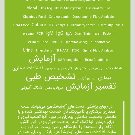
B2M
Alzheimer Disease
Activated Coagulation Time
ACT
blood
Beta hcg
Beta2 Microglobulin
Bacterial Culture
Chemistry Panel
Ceruloplasmin
Cerebrospinal Fluid Analysis
Culture
DNA Probe
CSF Analysis
Chemistry Screen
Chemistry Panels
IgM
IgG
IgA
PCR
plasma
Gram Stain
fecal
Factor I
serum
quantitative
Serum or Urine
Quantitative hcg
Urine
stool
Thymotaxin
TB NAAT
Spinal Fluid Analysis
آزمایش
β2-Microglobulin
Urine Creatinine
اطلاعات بیماری
آزمایشات آنتی بادی ویروس اپشتین بار
آنتی مولرین هورمون
تشخیص طبی
بیماری
بیماری آلزایمر
تفسیر آزمایش
شکاف آنیونی
سرولوپلاسمین
در جهان پزشکی، تست‌های آزمایشگاهی می‌توانند سبب
همکاری پزشکان یا تأمین‌کنندگان خدمات بهداشتی شده و با
دانستن وضعیت سلامتی بیماران در مورد آنها تصمیم‌گیری و
برای درمان ‌آنها کمک کنند. به علت حیاتی‌بودن این نقش،
آگاهی از تست‌های آزمایشگاهی ضروریست. در این وب
سایت اطلاعات تست‌های آزمایشگاهی رایگان و برای همه در