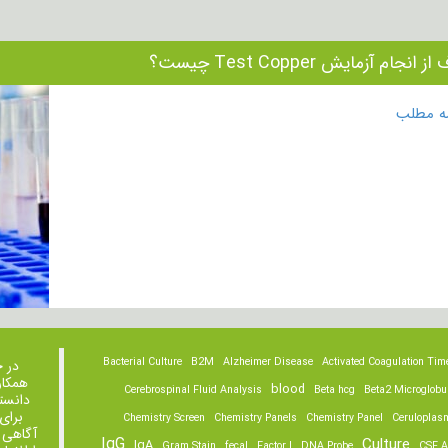
انجام آزمایش Test Copper چیست؟
مه مطلب
Bacterial Culture
B2M
Alzheimer Disease
Activated Coagulation Tim
در 
همکار
blood
Cerebrospinal Fluid Analysis
Beta hcg
Beta2 Microglobu
دانست
برای
Chemistry Screen
Chemistry Panels
Chemistry Panel
Ceruloplas
آگاهی 
IgG
Culture
IgA
Gram Stain
fecal
Factor I
DNA Probe
CSF A