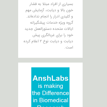
بسیاری از افراد مبتلا به فشار
خون بالا و دیابت، آزمایش مهم
و کلیدی ادرار را انجام نداده‌اند.
گروه ویژه خدمات پیشگیرانه
ایالات متحده دستورالعمل جدید
خود را برای غربالگری پیش
دیابت و دیابت نوع ۲ اعلام کرده
است.