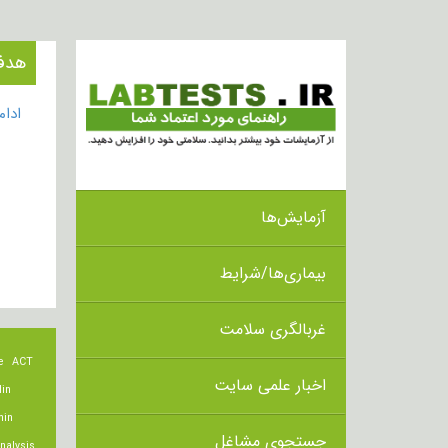
هدف از 
ادا
آزمایش‌ها
بیماری‌ها/شرایط
غربالگری سلامت
e
ACT
اخبار علمی سایت
lin
min
جستجوی مشاغل
nalysis