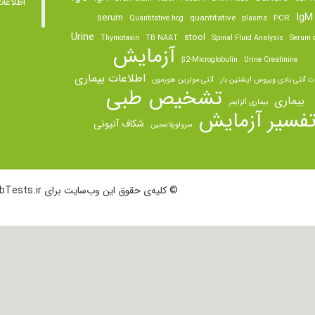
اطلاعا
IgM
serum
quantitative
PCR
Quantitative hcg
plasma
Urine
stool
Thymotaxin
TB NAAT
Spinal Fluid Analysis
Serum o
آزمایش
β2-Microglobulin
Urine Creatinine
اطلاعات بیماری
ت آنتی بادی ویروس اپشتین بار
آنتی مولرین هورمون
تشخیص طبی
بیماری
بیماری آلزایمر
فسیر آزمایش
شکاف آنیونی
سرولوپلاسمین
© کلیه‌ی حقوق این وب‌سایت برای LabTests.ir محفوظ است.