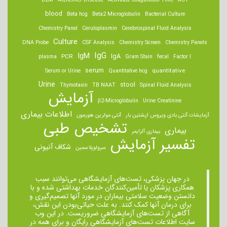
B2M
Alzheimer Disease
Activated Coagulation Time
ACT
blood
Beta hcg
Beta2 Microglobulin
Bacterial Culture
Chemistry Panel
Ceruloplasmin
Cerebrospinal Fluid Analysis
Culture
DNA Probe
CSF Analysis
Chemistry Screen
Chemistry Panels
IgM
IgG
IgA
PCR
plasma
Gram Stain
fecal
Factor I
serum
quantitative
Serum or Urine
Quantitative hcg
Urine
stool
Thymotaxin
TB NAAT
Spinal Fluid Analysis
آزمایش
β2-Microglobulin
Urine Creatinine
اطلاعات بیماری
آزمایشات آنتی بادی ویروس اپشتین بار
آنتی مولرین هورمون
تشخیص طبی
بیماری
بیماری آلزایمر
تفسیر آزمایش
شکاف آنیونی
سرولوپلاسمین
در جهان پزشکی، تست‌های آزمایشگاهی می‌توانند سبب
همکاری پزشکان یا تأمین‌کنندگان خدمات بهداشتی شده و با
دانستن وضعیت سلامتی بیماران در مورد آنها تصمیم‌گیری و
برای درمان ‌آنها کمک کنند. به علت حیاتی‌بودن این نقش،
آگاهی از تست‌های آزمایشگاهی ضروریست. در این وب
سایت اطلاعات تست‌های آزمایشگاهی رایگان و برای همه در