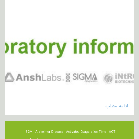
ادامه مطلب
B2M
Alzheimer Disease
Activated Coagulation Time
ACT