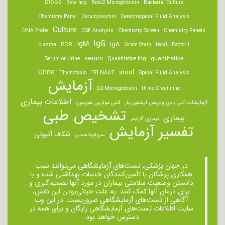
blood
Beta hcg
Beta2 Microglobulin
Bacterial Culture
Chemistry Panel
Ceruloplasmin
Cerebrospinal Fluid Analysis
Culture
DNA Probe
CSF Analysis
Chemistry Screen
Chemistry Panels
IgM
IgG
IgA
PCR
plasma
Gram Stain
fecal
Factor I
serum
quantitative
Serum or Urine
Quantitative hcg
Urine
stool
Thymotaxin
TB NAAT
Spinal Fluid Analysis
آزمایش
β2-Microglobulin
Urine Creatinine
اطلاعات بیماری
آزمایشات آنتی بادی ویروس اپشتین بار
آنتی مولرین هورمون
تشخیص طبی
بیماری
بیماری آلزایمر
تفسیر آزمایش
شکاف آنیونی
سرولوپلاسمین
در جهان پزشکی، تست‌های آزمایشگاهی می‌توانند سبب
همکاری پزشکان یا تأمین‌کنندگان خدمات بهداشتی شده و با
دانستن وضعیت سلامتی بیماران در مورد آنها تصمیم‌گیری و
برای درمان ‌آنها کمک کنند. به علت حیاتی‌بودن این نقش،
آگاهی از تست‌های آزمایشگاهی ضروریست. در این وب
سایت اطلاعات تست‌های آزمایشگاهی رایگان و برای همه در
دسترس خواهد بود.