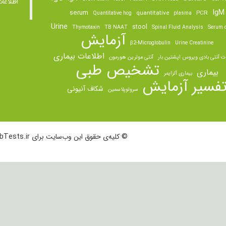
اطلاعا
IgM
serum
quantitative
PCR
Quantitative hcg
plasma
Urine
stool
Thymotaxin
TB NAAT
Spinal Fluid Analysis
Serum o
آزمایش
β2-Microglobulin
Urine Creatinine
اطلاعات بیماری
ت آنتی بادی ویروس اپشتین بار
آنتی مولرین هورمون
تشخیص طبی
بیماری
بیماری آلزایمر
فسیر آزمایش
شکاف آنیونی
سرولوپلاسمین
© کلیه‌ی حقوق این وب‌سایت برای LabTests.ir محفوظ است.