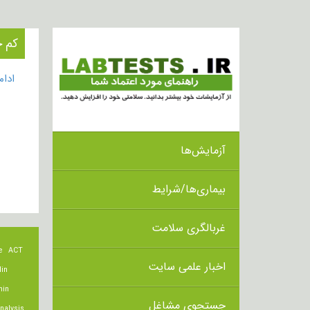
کم خ
ادا
آزمایش‌ها
بیماری‌ها/شرایط
غربالگری سلامت
e
ACT
اخبار علمی سایت
lin
min
جستجوی مشاغل
nalysis