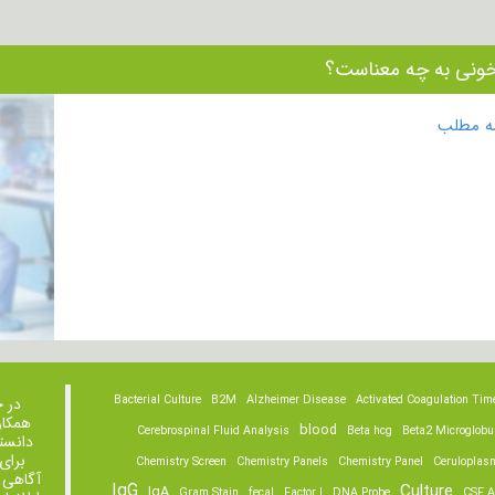
ونی به چه معناست؟
مه مطلب
Bacterial Culture
B2M
Alzheimer Disease
Activated Coagulation Tim
در 
همکار
blood
Cerebrospinal Fluid Analysis
Beta hcg
Beta2 Microglobu
دانست
برای
Chemistry Screen
Chemistry Panels
Chemistry Panel
Ceruloplas
آگاهی 
IgG
Culture
IgA
Gram Stain
fecal
Factor I
DNA Probe
CSF A