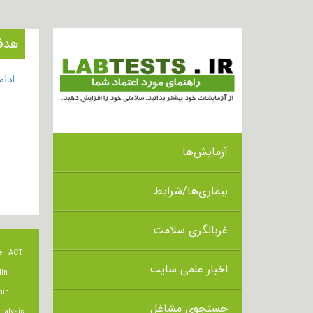
هدف از انجام 
ادا
آزمایش‌ها
بیماری‌ها/شرایط
غربالگری سلامت
e
ACT
اخبار علمی سایت
lin
min
جستجوی مشاغل
nalysis