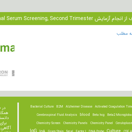
آزمایش Test Maternal Serum Screening, Second Trimester چیست؟
مه مطلب
Bacterial Culture
B2M
Alzheimer Disease
Activated Coagulation Tim
در 
همکار
blood
Cerebrospinal Fluid Analysis
Beta hcg
Beta2 Microglobu
دانست
برای
Chemistry Screen
Chemistry Panels
Chemistry Panel
Ceruloplas
آگاهی 
IgG
Culture
IgA
Gram Stain
fecal
Factor I
DNA Probe
CSF A