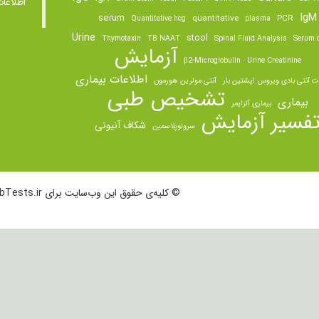
اطلاعا
IgM
serum
quantitative
PCR
Quantitative hcg
plasma
Urine
stool
Thymotaxin
TB NAAT
Spinal Fluid Analysis
Serum o
آزمایش
β2-Microglobulin
Urine Creatinine
اطلاعات بیماری
ت آنتی بادی ویروس اپشتین بار
آنتی مولرین هورمون
تشخیص طبی
بیماری
بیماری آلزایمر
فسیر آزمایش
شکاف آنیونی
سرولوپلاسمین
© کلیه‌ی حقوق این وب‌سایت برای LabTests.ir محفوظ است.