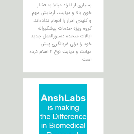
بسیاری از افراد مبتلا به فشار
خون بالا و دیابت، آزمایش مهم
و کلیدی ادرار را انجام نداده‌اند.
گروه ویژه خدمات پیشگیرانه
ایالات متحده دستورالعمل جدید
خود را برای غربالگری پیش
دیابت و دیابت نوع ۲ اعلام کرده
است.