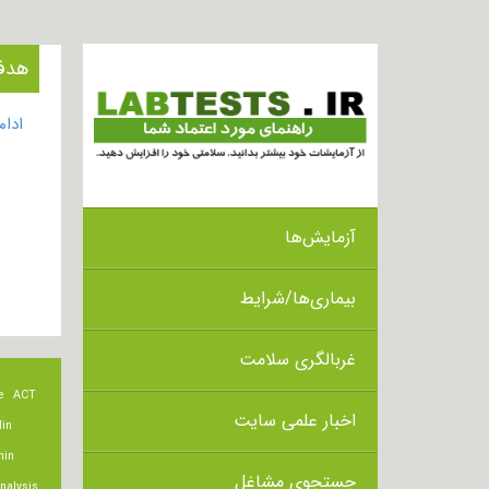
هدف از انجا
ادا
آزمایش‌ها
بیماری‌ها/شرایط
غربالگری سلامت
e
ACT
اخبار علمی سایت
lin
min
جستجوی مشاغل
nalysis