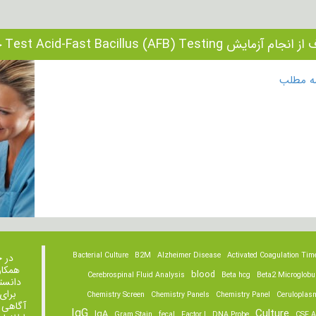
م آزمایش Test Acid-Fast Bacillus (AFB) Testing چیست؟
مه مطلب
Bacterial Culture
B2M
Alzheimer Disease
Activated Coagulation Tim
در 
همکار
blood
Cerebrospinal Fluid Analysis
Beta hcg
Beta2 Microglobu
دانست
برای
Chemistry Screen
Chemistry Panels
Chemistry Panel
Ceruloplas
آگاهی 
IgG
Culture
IgA
Gram Stain
fecal
Factor I
DNA Probe
CSF A