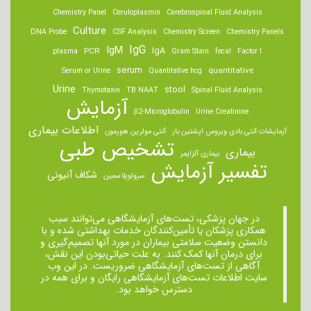
Chemistry Panel
Ceruloplasmin
Cerebrospinal Fluid Analysis
Culture
DNA Probe
CSF Analysis
Chemistry Screen
Chemistry Panels
IgM
IgG
IgA
PCR
plasma
Gram Stain
fecal
Factor I
serum
quantitative
Serum or Urine
Quantitative hcg
Urine
stool
Thymotaxin
TB NAAT
Spinal Fluid Analysis
آزمایش
β2-Microglobulin
Urine Creatinine
اطلاعات بیماری
آزمایشات آنتی بادی ویروس اپشتین بار
آنتی مولرین هورمون
تشخیص طبی
بیماری
بیماری آلزایمر
تفسیر آزمایش
شکاف آنیونی
سرولوپلاسمین
در جهان پزشکی، تست‌های آزمایشگاهی می‌توانند سبب
همکاری پزشکان یا تأمین‌کنندگان خدمات بهداشتی شده و با
دانستن وضعیت سلامتی بیماران در مورد آنها تصمیم‌گیری و
برای درمان ‌آنها کمک کنند. به علت حیاتی‌بودن این نقش،
آگاهی از تست‌های آزمایشگاهی ضروریست. در این وب
سایت اطلاعات تست‌های آزمایشگاهی رایگان و برای همه در
دسترس خواهد بود.