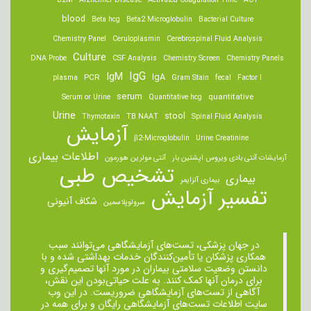
B2M
Alzheimer Disease
Activated Coagulation Time
ACT
blood
Beta hcg
Beta2 Microglobulin
Bacterial Culture
Chemistry Panel
Ceruloplasmin
Cerebrospinal Fluid Analysis
Culture
DNA Probe
CSF Analysis
Chemistry Screen
Chemistry Panels
IgM
IgG
IgA
PCR
plasma
Gram Stain
fecal
Factor I
serum
quantitative
Serum or Urine
Quantitative hcg
Urine
stool
Thymotaxin
TB NAAT
Spinal Fluid Analysis
آزمایش
β2-Microglobulin
Urine Creatinine
اطلاعات بیماری
آزمایشات آنتی بادی ویروس اپشتین بار
آنتی مولرین هورمون
تشخیص طبی
بیماری
بیماری آلزایمر
تفسیر آزمایش
شکاف آنیونی
سرولوپلاسمین
در جهان پزشکی، تست‌های آزمایشگاهی می‌توانند سبب
همکاری پزشکان یا تأمین‌کنندگان خدمات بهداشتی شده و با
دانستن وضعیت سلامتی بیماران در مورد آنها تصمیم‌گیری و
برای درمان ‌آنها کمک کنند. به علت حیاتی‌بودن این نقش،
آگاهی از تست‌های آزمایشگاهی ضروریست. در این وب
سایت اطلاعات تست‌های آزمایشگاهی رایگان و برای همه در