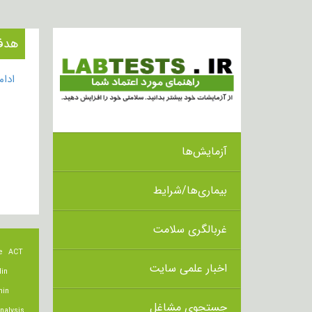
هدف از انجا
ادا
آزمایش‌ها
بیماری‌ها/شرایط
غربالگری سلامت
e
ACT
اخبار علمی سایت
lin
min
جستجوی مشاغل
nalysis