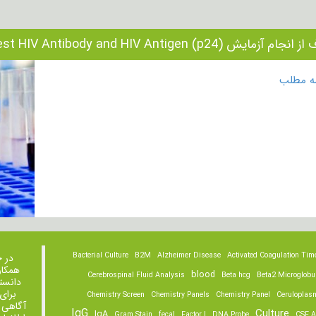
م آزمایش Test HIV Antibody and HIV Antigen (p24) چیست؟
مه مطلب
Bacterial Culture
B2M
Alzheimer Disease
Activated Coagulation Tim
در 
همکار
blood
Cerebrospinal Fluid Analysis
Beta hcg
Beta2 Microglobu
دانست
برای
Chemistry Screen
Chemistry Panels
Chemistry Panel
Ceruloplas
آگاهی 
IgG
Culture
IgA
Gram Stain
fecal
Factor I
DNA Probe
CSF A