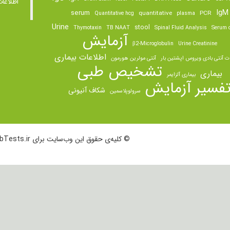
اطلاعا
IgM
serum
quantitative
PCR
Quantitative hcg
plasma
Urine
stool
Thymotaxin
TB NAAT
Spinal Fluid Analysis
Serum o
آزمایش
β2-Microglobulin
Urine Creatinine
اطلاعات بیماری
ت آنتی بادی ویروس اپشتین بار
آنتی مولرین هورمون
تشخیص طبی
بیماری
بیماری آلزایمر
فسیر آزمایش
شکاف آنیونی
سرولوپلاسمین
© کلیه‌ی حقوق این وب‌سایت برای LabTests.ir محفوظ است.