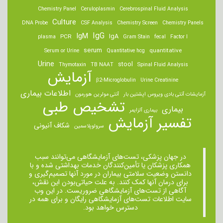
Chemistry Panel
Ceruloplasmin
Cerebrospinal Fluid Analysis
Culture
DNA Probe
CSF Analysis
Chemistry Screen
Chemistry Panels
IgM
IgG
IgA
PCR
plasma
Gram Stain
fecal
Factor I
serum
quantitative
Serum or Urine
Quantitative hcg
Urine
stool
Thymotaxin
TB NAAT
Spinal Fluid Analysis
آزمایش
β2-Microglobulin
Urine Creatinine
اطلاعات بیماری
آزمایشات آنتی بادی ویروس اپشتین بار
آنتی مولرین هورمون
تشخیص طبی
بیماری
بیماری آلزایمر
تفسیر آزمایش
شکاف آنیونی
سرولوپلاسمین
در جهان پزشکی، تست‌های آزمایشگاهی می‌توانند سبب
همکاری پزشکان یا تأمین‌کنندگان خدمات بهداشتی شده و با
دانستن وضعیت سلامتی بیماران در مورد آنها تصمیم‌گیری و
برای درمان ‌آنها کمک کنند. به علت حیاتی‌بودن این نقش،
آگاهی از تست‌های آزمایشگاهی ضروریست. در این وب
سایت اطلاعات تست‌های آزمایشگاهی رایگان و برای همه در
دسترس خواهد بود.