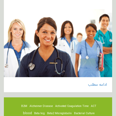
ادامه مطلب
B2M
Alzheimer Disease
Activated Coagulation Time
ACT
blood
Beta hcg
Beta2 Microglobulin
Bacterial Culture