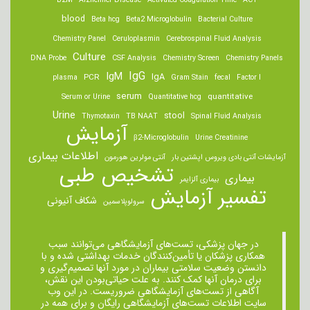
B2M
Alzheimer Disease
Activated Coagulation Time
ACT
blood
Beta hcg
Beta2 Microglobulin
Bacterial Culture
Chemistry Panel
Ceruloplasmin
Cerebrospinal Fluid Analysis
Culture
DNA Probe
CSF Analysis
Chemistry Screen
Chemistry Panels
IgM
IgG
IgA
PCR
plasma
Gram Stain
fecal
Factor I
serum
quantitative
Serum or Urine
Quantitative hcg
Urine
stool
Thymotaxin
TB NAAT
Spinal Fluid Analysis
آزمایش
β2-Microglobulin
Urine Creatinine
اطلاعات بیماری
آزمایشات آنتی بادی ویروس اپشتین بار
آنتی مولرین هورمون
تشخیص طبی
بیماری
بیماری آلزایمر
تفسیر آزمایش
شکاف آنیونی
سرولوپلاسمین
در جهان پزشکی، تست‌های آزمایشگاهی می‌توانند سبب
همکاری پزشکان یا تأمین‌کنندگان خدمات بهداشتی شده و با
دانستن وضعیت سلامتی بیماران در مورد آنها تصمیم‌گیری و
برای درمان ‌آنها کمک کنند. به علت حیاتی‌بودن این نقش،
آگاهی از تست‌های آزمایشگاهی ضروریست. در این وب
سایت اطلاعات تست‌های آزمایشگاهی رایگان و برای همه در