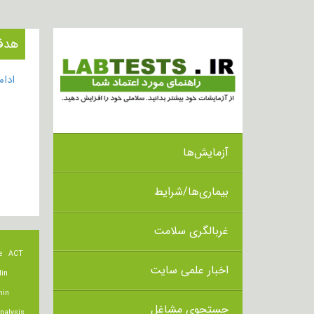
هدف از انجام
ادا
آزمایش‌ها
بیماری‌ها/شرایط
غربالگری سلامت
e
ACT
اخبار علمی سایت
lin
min
جستجوی مشاغل
nalysis