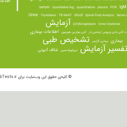
اطلاعا
IgM
serum
quantitative
PCR
Quantitative hcg
plasma
Urine
stool
Thymotaxin
TB NAAT
Spinal Fluid Analysis
Serum o
آزمایش
β2-Microglobulin
Urine Creatinine
اطلاعات بیماری
ت آنتی بادی ویروس اپشتین بار
آنتی مولرین هورمون
تشخیص طبی
بیماری
بیماری آلزایمر
فسیر آزمایش
شکاف آنیونی
سرولوپلاسمین
© کلیه‌ی حقوق این وب‌سایت برای LabTests.ir محفوظ است.