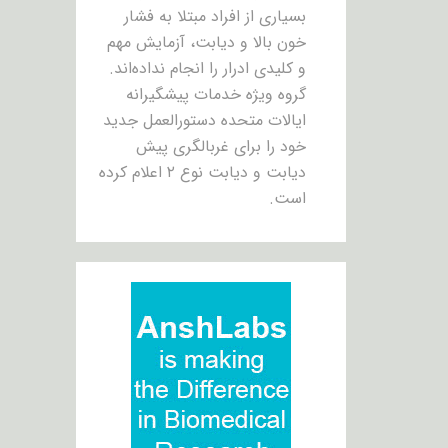
بسیاری از افراد مبتلا به فشار
خون بالا و دیابت، آزمایش مهم
و کلیدی ادرار را انجام نداده‌اند.
گروه ویژه خدمات پیشگیرانه
ایالات متحده دستورالعمل جدید
خود را برای غربالگری پیش
دیابت و دیابت نوع ۲ اعلام کرده
است.