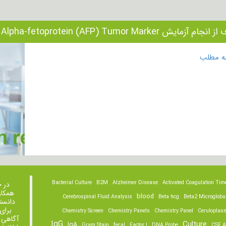
 آزمایش Test Alpha-fetoprotein (AFP) Tumor Marker چیست؟
مه مطلب
Bacterial Culture
B2M
Alzheimer Disease
Activated Coagulation Tim
در 
همکار
blood
Cerebrospinal Fluid Analysis
Beta hcg
Beta2 Microglobu
دانست
برای
Chemistry Screen
Chemistry Panels
Chemistry Panel
Ceruloplas
آگاهی 
IgG
Culture
IgA
Gram Stain
fecal
Factor I
DNA Probe
CSF A