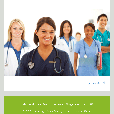
ادامه مطلب
B2M
Alzheimer Disease
Activated Coagulation Time
ACT
blood
Beta hcg
Beta2 Microglobulin
Bacterial Culture