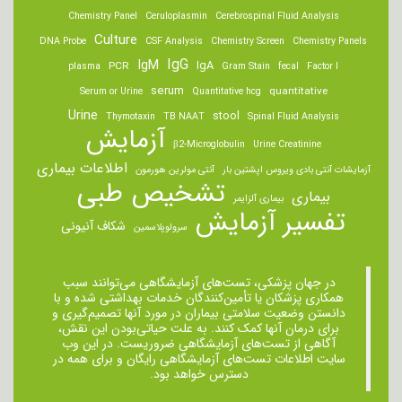
Chemistry Panel
Ceruloplasmin
Cerebrospinal Fluid Analysis
Culture
DNA Probe
CSF Analysis
Chemistry Screen
Chemistry Panels
IgM
IgG
IgA
PCR
plasma
Gram Stain
fecal
Factor I
serum
quantitative
Serum or Urine
Quantitative hcg
Urine
stool
Thymotaxin
TB NAAT
Spinal Fluid Analysis
آزمایش
β2-Microglobulin
Urine Creatinine
اطلاعات بیماری
آزمایشات آنتی بادی ویروس اپشتین بار
آنتی مولرین هورمون
تشخیص طبی
بیماری
بیماری آلزایمر
تفسیر آزمایش
شکاف آنیونی
سرولوپلاسمین
در جهان پزشکی، تست‌های آزمایشگاهی می‌توانند سبب
همکاری پزشکان یا تأمین‌کنندگان خدمات بهداشتی شده و با
دانستن وضعیت سلامتی بیماران در مورد آنها تصمیم‌گیری و
برای درمان ‌آنها کمک کنند. به علت حیاتی‌بودن این نقش،
آگاهی از تست‌های آزمایشگاهی ضروریست. در این وب
سایت اطلاعات تست‌های آزمایشگاهی رایگان و برای همه در
دسترس خواهد بود.