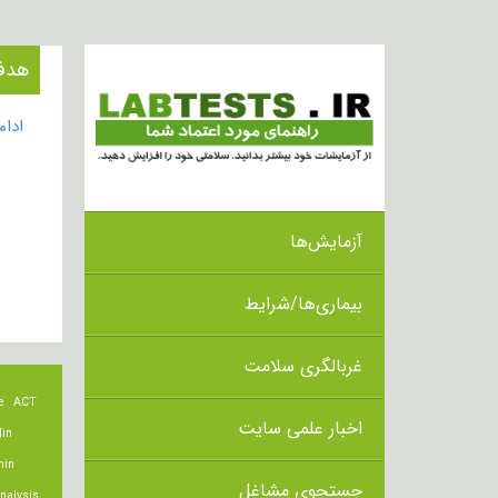
هدف از 
ادا
آزمایش‌ها
بیماری‌ها/شرایط
غربالگری سلامت
e
ACT
اخبار علمی سایت
lin
min
جستجوی مشاغل
nalysis