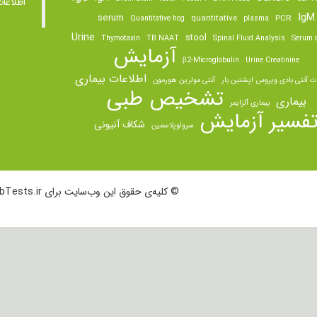
اطلاعا
IgM
serum
quantitative
PCR
Quantitative hcg
plasma
Urine
stool
Thymotaxin
TB NAAT
Spinal Fluid Analysis
Serum o
آزمایش
β2-Microglobulin
Urine Creatinine
اطلاعات بیماری
ت آنتی بادی ویروس اپشتین بار
آنتی مولرین هورمون
تشخیص طبی
بیماری
بیماری آلزایمر
فسیر آزمایش
شکاف آنیونی
سرولوپلاسمین
© کلیه‌ی حقوق این وب‌سایت برای LabTests.ir محفوظ است.