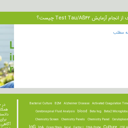
انجام آزمایش Test Tau/Aß۴۲ چیست؟
مه مطلب
Bacterial Culture
B2M
Alzheimer Disease
Activated Coagulation Tim
در 
همکار
blood
Cerebrospinal Fluid Analysis
Beta hcg
Beta2 Microglobu
دانست
برای
Chemistry Screen
Chemistry Panels
Chemistry Panel
Ceruloplas
آگاهی 
IgG
Culture
IgA
Gram Stain
fecal
Factor I
DNA Probe
CSF A