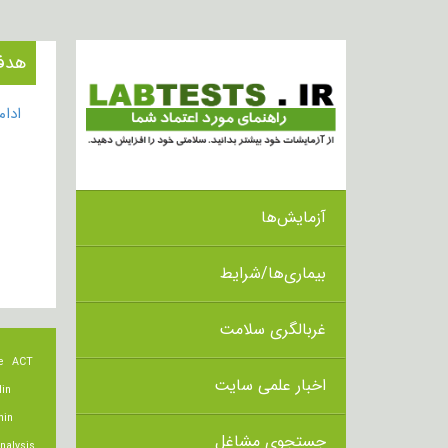
هدف از ان
ادا
آزمایش‌ها
بیماری‌ها/شرایط
غربالگری سلامت
e
ACT
اخبار علمی سایت
lin
min
جستجوی مشاغل
nalysis