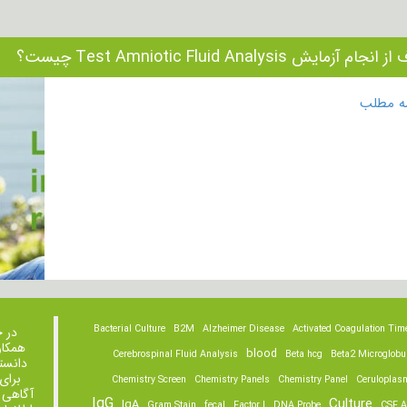
جام آزمایش Test Amniotic Fluid Analysis چیست؟
مه مطلب
Bacterial Culture
B2M
Alzheimer Disease
Activated Coagulation Tim
در 
همکار
blood
Cerebrospinal Fluid Analysis
Beta hcg
Beta2 Microglobu
دانست
برای
Chemistry Screen
Chemistry Panels
Chemistry Panel
Ceruloplas
آگاهی 
IgG
Culture
IgA
Gram Stain
fecal
Factor I
DNA Probe
CSF A