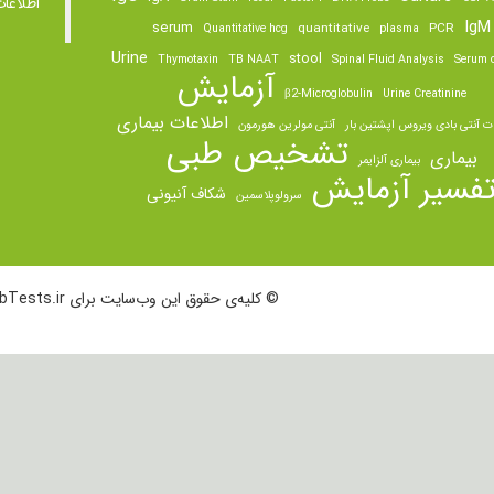
اطلاعا
IgM
serum
quantitative
PCR
Quantitative hcg
plasma
Urine
stool
Thymotaxin
TB NAAT
Spinal Fluid Analysis
Serum o
آزمایش
β2-Microglobulin
Urine Creatinine
اطلاعات بیماری
ت آنتی بادی ویروس اپشتین بار
آنتی مولرین هورمون
تشخیص طبی
بیماری
بیماری آلزایمر
فسیر آزمایش
شکاف آنیونی
سرولوپلاسمین
© کلیه‌ی حقوق این وب‌سایت برای LabTests.ir محفوظ است.