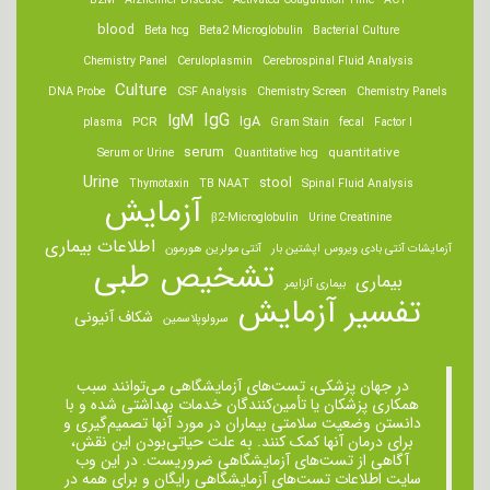
B2M
Alzheimer Disease
Activated Coagulation Time
ACT
blood
Beta hcg
Beta2 Microglobulin
Bacterial Culture
Chemistry Panel
Ceruloplasmin
Cerebrospinal Fluid Analysis
Culture
DNA Probe
CSF Analysis
Chemistry Screen
Chemistry Panels
IgM
IgG
IgA
PCR
plasma
Gram Stain
fecal
Factor I
serum
quantitative
Serum or Urine
Quantitative hcg
Urine
stool
Thymotaxin
TB NAAT
Spinal Fluid Analysis
آزمایش
β2-Microglobulin
Urine Creatinine
اطلاعات بیماری
آزمایشات آنتی بادی ویروس اپشتین بار
آنتی مولرین هورمون
تشخیص طبی
بیماری
بیماری آلزایمر
تفسیر آزمایش
شکاف آنیونی
سرولوپلاسمین
در جهان پزشکی، تست‌های آزمایشگاهی می‌توانند سبب
همکاری پزشکان یا تأمین‌کنندگان خدمات بهداشتی شده و با
دانستن وضعیت سلامتی بیماران در مورد آنها تصمیم‌گیری و
برای درمان ‌آنها کمک کنند. به علت حیاتی‌بودن این نقش،
آگاهی از تست‌های آزمایشگاهی ضروریست. در این وب
سایت اطلاعات تست‌های آزمایشگاهی رایگان و برای همه در