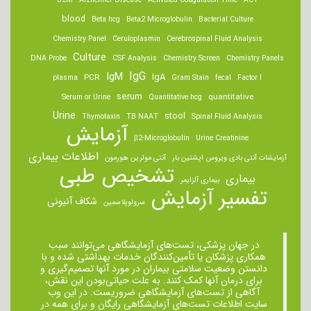
B2M
Alzheimer Disease
Activated Coagulation Time
ACT
blood
Beta hcg
Beta2 Microglobulin
Bacterial Culture
Chemistry Panel
Ceruloplasmin
Cerebrospinal Fluid Analysis
Culture
DNA Probe
CSF Analysis
Chemistry Screen
Chemistry Panels
IgM
IgG
IgA
PCR
plasma
Gram Stain
fecal
Factor I
serum
quantitative
Serum or Urine
Quantitative hcg
Urine
stool
Thymotaxin
TB NAAT
Spinal Fluid Analysis
آزمایش
β2-Microglobulin
Urine Creatinine
اطلاعات بیماری
آزمایشات آنتی بادی ویروس اپشتین بار
آنتی مولرین هورمون
تشخیص طبی
بیماری
بیماری آلزایمر
تفسیر آزمایش
شکاف آنیونی
سرولوپلاسمین
در جهان پزشکی، تست‌های آزمایشگاهی می‌توانند سبب
همکاری پزشکان یا تأمین‌کنندگان خدمات بهداشتی شده و با
دانستن وضعیت سلامتی بیماران در مورد آنها تصمیم‌گیری و
برای درمان ‌آنها کمک کنند. به علت حیاتی‌بودن این نقش،
آگاهی از تست‌های آزمایشگاهی ضروریست. در این وب
سایت اطلاعات تست‌های آزمایشگاهی رایگان و برای همه در