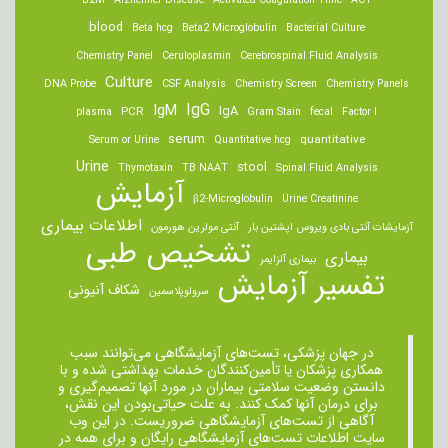
B2M
Alzheimer Disease
Activated Coagulation Time
ACT
blood
Beta hcg
Beta2 Microglobulin
Bacterial Culture
Chemistry Panel
Ceruloplasmin
Cerebrospinal Fluid Analysis
Culture
DNA Probe
CSF Analysis
Chemistry Screen
Chemistry Panels
IgM
IgG
IgA
PCR
plasma
Gram Stain
fecal
Factor I
serum
quantitative
Serum or Urine
Quantitative hcg
Urine
stool
Thymotaxin
TB NAAT
Spinal Fluid Analysis
آزمایش
β2-Microglobulin
Urine Creatinine
اطلاعات بیماری
آزمایشات آنتی بادی ویروس اپشتین بار
آنتی مولرین هورمون
تشخیص طبی
بیماری
بیماری آلزایمر
تفسیر آزمایش
شکاف آنیونی
سرولوپلاسمین
در جهان پزشکی، تست‌های آزمایشگاهی می‌توانند سبب
همکاری پزشکان یا تأمین‌کنندگان خدمات بهداشتی شده و با
دانستن وضعیت سلامتی بیماران در مورد آنها تصمیم‌گیری و
برای درمان ‌آنها کمک کنند. به علت حیاتی‌بودن این نقش،
آگاهی از تست‌های آزمایشگاهی ضروریست. در این وب
سایت اطلاعات تست‌های آزمایشگاهی رایگان و برای همه در