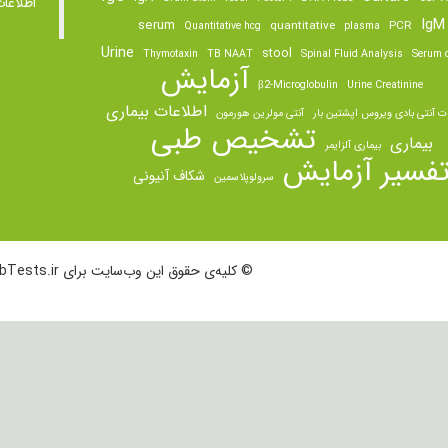
اطلاعا
IgM
serum
quantitative
PCR
Quantitative hcg
plasma
Urine
stool
Thymotaxin
TB NAAT
Spinal Fluid Analysis
Serum o
آزمایش
β2-Microglobulin
Urine Creatinine
اطلاعات بیماری
ت آنتی بادی ویروس اپشتین بار
آنتی مولرین هورمون
تشخیص طبی
بیماری
بیماری آلزایمر
فسیر آزمایش
شکاف آنیونی
سرولوپلاسمین
© کلیه‌ی حقوق این وب‌سایت برای LabTests.ir محفوظ است.