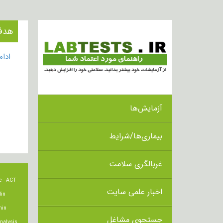
هدف از ان
ادا
آزمایش‌ها
بیماری‌ها/شرایط
غربالگری سلامت
e
ACT
اخبار علمی سایت
lin
min
جستجوی مشاغل
nalysis