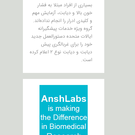
بسیاری از افراد مبتلا به فشار
خون بالا و دیابت، آزمایش مهم
و کلیدی ادرار را انجام نداده‌اند.
گروه ویژه خدمات پیشگیرانه
ایالات متحده دستورالعمل جدید
خود را برای غربالگری پیش
دیابت و دیابت نوع ۲ اعلام کرده
است.