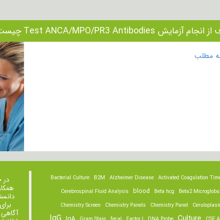
جام آزمایش Test ANCA/MPO/PR3 Antibodies چیست؟
مه مطلب
Bacterial Culture
B2M
Alzheimer Disease
Activated Coagulation Tim
در 
همکار
blood
Cerebrospinal Fluid Analysis
Beta hcg
Beta2 Microglobu
دانست
برای
Chemistry Screen
Chemistry Panels
Chemistry Panel
Ceruloplas
آگاهی 
IgG
Culture
IgA
Gram Stain
fecal
Factor I
DNA Probe
CSF A