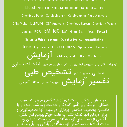
B2M
Alzheimer Disease
Activated Coagulation Time
ACT
blood
Beta hcg
Beta2 Microglobulin
Bacterial Culture
Chemistry Panel
Ceruloplasmin
Cerebrospinal Fluid Analysis
Culture
DNA Probe
CSF Analysis
Chemistry Screen
Chemistry Panels
IgM
IgG
IgA
PCR
plasma
Gram Stain
fecal
Factor I
serum
quantitative
Serum or Urine
Quantitative hcg
Urine
stool
Thymotaxin
TB NAAT
Spinal Fluid Analysis
آزمایش
β2-Microglobulin
Urine Creatinine
اطلاعات بیماری
آزمایشات آنتی بادی ویروس اپشتین بار
آنتی مولرین هورمون
تشخیص طبی
بیماری
بیماری آلزایمر
تفسیر آزمایش
شکاف آنیونی
سرولوپلاسمین
در جهان پزشکی، تست‌های آزمایشگاهی می‌توانند سبب
همکاری پزشکان یا تأمین‌کنندگان خدمات بهداشتی شده و با
دانستن وضعیت سلامتی بیماران در مورد آنها تصمیم‌گیری و
برای درمان ‌آنها کمک کنند. به علت حیاتی‌بودن این نقش،
آگاهی از تست‌های آزمایشگاهی ضروریست. در این وب
سایت اطلاعات تست‌های آزمایشگاهی رایگان و برای همه در