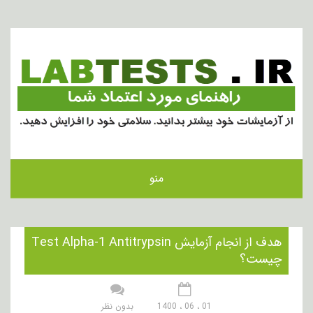
منو
هدف از انجام آزمایش Test Alpha-1 Antitrypsin
چیست؟
01 ، 06 ، 1400
بدون نظر