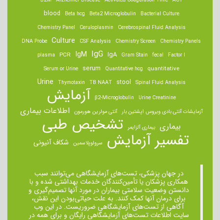
B2M
Alzheimer Disease
Activated Coagulation Time
ACT
blood
Beta hcg
Beta2 Microglobulin
Bacterial Culture
Chemistry Panel
Ceruloplasmin
Cerebrospinal Fluid Analysis
Culture
DNA Probe
CSF Analysis
Chemistry Screen
Chemistry Panels
IgM
IgG
IgA
PCR
plasma
Gram Stain
fecal
Factor I
serum
quantitative
Serum or Urine
Quantitative hcg
Urine
stool
Thymotaxin
TB NAAT
Spinal Fluid Analysis
آزمایش
β2-Microglobulin
Urine Creatinine
اطلاعات بیماری
آزمایشات آنتی بادی ویروس اپشتین بار
آنتی مولرین هورمون
تشخیص طبی
بیماری
بیماری آلزایمر
تفسیر آزمایش
شکاف آنیونی
سرولوپلاسمین
در جهان پزشکی، تست‌های آزمایشگاهی می‌توانند سبب
همکاری پزشکان یا تأمین‌کنندگان خدمات بهداشتی شده و با
دانستن وضعیت سلامتی بیماران در مورد آنها تصمیم‌گیری و
برای درمان ‌آنها کمک کنند. به علت حیاتی‌بودن این نقش،
آگاهی از تست‌های آزمایشگاهی ضروریست. در این وب
سایت اطلاعات تست‌های آزمایشگاهی رایگان و برای همه در