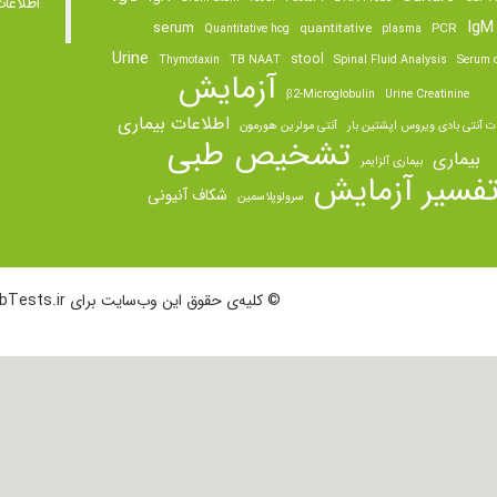
اطلاعا
IgM
serum
quantitative
PCR
Quantitative hcg
plasma
Urine
stool
Thymotaxin
TB NAAT
Spinal Fluid Analysis
Serum o
آزمایش
β2-Microglobulin
Urine Creatinine
اطلاعات بیماری
ت آنتی بادی ویروس اپشتین بار
آنتی مولرین هورمون
تشخیص طبی
بیماری
بیماری آلزایمر
فسیر آزمایش
شکاف آنیونی
سرولوپلاسمین
© کلیه‌ی حقوق این وب‌سایت برای LabTests.ir محفوظ است.