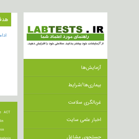
هدف از انج
ادا
آزمایش‌ها
بیماری‌ها/شرایط
غربالگری سلامت
e
ACT
اخبار علمی سایت
lin
min
جستجوی مشاغل
nalysis