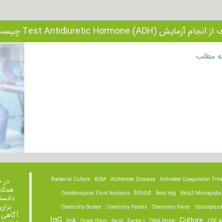
ام آزمایش Test Antidiuretic Hormone (ADH) چیست؟
مه مطلب
Bacterial Culture
B2M
Alzheimer Disease
Activated Coagulation Tim
در 
همکار
blood
Cerebrospinal Fluid Analysis
Beta hcg
Beta2 Microglobu
دانست
برای
Chemistry Screen
Chemistry Panels
Chemistry Panel
Ceruloplas
آگاهی 
IgG
Culture
IgA
Gram Stain
fecal
Factor I
DNA Probe
CSF A