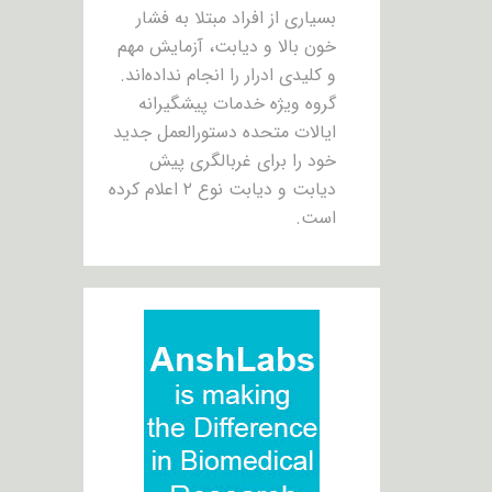
بسیاری از افراد مبتلا به فشار
خون بالا و دیابت، آزمایش مهم
و کلیدی ادرار را انجام نداده‌اند.
گروه ویژه خدمات پیشگیرانه
ایالات متحده دستورالعمل جدید
خود را برای غربالگری پیش
دیابت و دیابت نوع ۲ اعلام کرده
است.