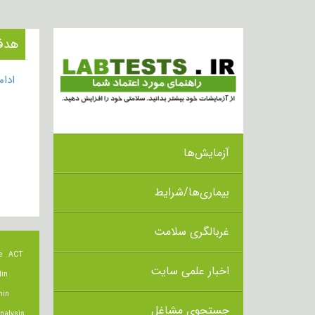
هدف از 
ادا
آزمایش‌ها
بیماری‌ها/شرایط
غربالگری سلامت
e
ACT
اخبار علمی سایت
lin
min
جستجوی مشاغل
nalysis