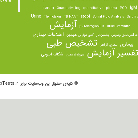
اطلاعا
IgM
serum
quantitative
PCR
Quantitative hcg
plasma
Urine
stool
Thymotaxin
TB NAAT
Spinal Fluid Analysis
Serum o
آزمایش
β2-Microglobulin
Urine Creatinine
اطلاعات بیماری
ت آنتی بادی ویروس اپشتین بار
آنتی مولرین هورمون
تشخیص طبی
بیماری
بیماری آلزایمر
فسیر آزمایش
شکاف آنیونی
سرولوپلاسمین
© کلیه‌ی حقوق این وب‌سایت برای LabTests.ir محفوظ است.