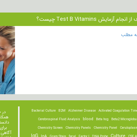
انجام آزمایش Test B Vitamins چیست؟
مه مطلب
Bacterial Culture
B2M
Alzheimer Disease
Activated Coagulation Tim
در 
همکار
blood
Cerebrospinal Fluid Analysis
Beta hcg
Beta2 Microglobu
دانست
برای
Chemistry Screen
Chemistry Panels
Chemistry Panel
Ceruloplas
آگاهی 
IgG
Culture
IgA
Gram Stain
fecal
Factor I
DNA Probe
CSF A