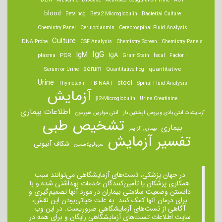
B2M
Alzheimer Disease
Activated Coagulation Time
ACT
blood
Beta hcg
Beta2 Microglobulin
Bacterial Culture
Chemistry Panel
Ceruloplasmin
Cerebrospinal Fluid Analysis
Culture
DNA Probe
CSF Analysis
Chemistry Screen
Chemistry Panels
IgM
IgG
IgA
PCR
plasma
Gram Stain
fecal
Factor I
serum
quantitative
Serum or Urine
Quantitative hcg
Urine
stool
Thymotaxin
TB NAAT
Spinal Fluid Analysis
آزمایش
β2-Microglobulin
Urine Creatinine
اطلاعات بیماری
آزمایشات آنتی بادی ویروس اپشتین بار
آنتی مولرین هورمون
تشخیص طبی
بیماری
بیماری آلزایمر
تفسیر آزمایش
شکاف آنیونی
سرولوپلاسمین
در جهان پزشکی، تست‌های آزمایشگاهی می‌توانند سبب
همکاری پزشکان یا تأمین‌کنندگان خدمات بهداشتی شده و با
دانستن وضعیت سلامتی بیماران در مورد آنها تصمیم‌گیری و
برای درمان ‌آنها کمک کنند. به علت حیاتی‌بودن این نقش،
آگاهی از تست‌های آزمایشگاهی ضروریست. در این وب
سایت اطلاعات تست‌های آزمایشگاهی رایگان و برای همه در