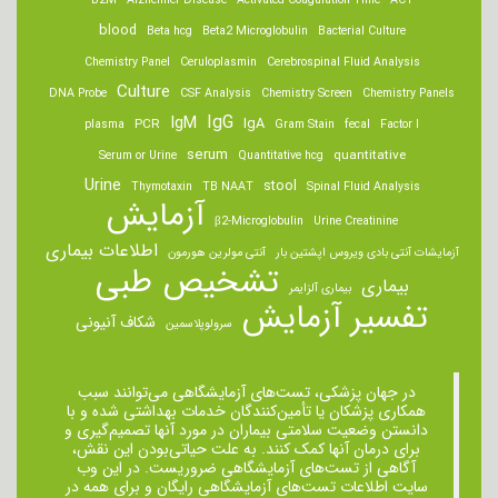
B2M
Alzheimer Disease
Activated Coagulation Time
ACT
blood
Beta hcg
Beta2 Microglobulin
Bacterial Culture
Chemistry Panel
Ceruloplasmin
Cerebrospinal Fluid Analysis
Culture
DNA Probe
CSF Analysis
Chemistry Screen
Chemistry Panels
IgM
IgG
IgA
PCR
plasma
Gram Stain
fecal
Factor I
serum
quantitative
Serum or Urine
Quantitative hcg
Urine
stool
Thymotaxin
TB NAAT
Spinal Fluid Analysis
آزمایش
β2-Microglobulin
Urine Creatinine
اطلاعات بیماری
آزمایشات آنتی بادی ویروس اپشتین بار
آنتی مولرین هورمون
تشخیص طبی
بیماری
بیماری آلزایمر
تفسیر آزمایش
شکاف آنیونی
سرولوپلاسمین
در جهان پزشکی، تست‌های آزمایشگاهی می‌توانند سبب
همکاری پزشکان یا تأمین‌کنندگان خدمات بهداشتی شده و با
دانستن وضعیت سلامتی بیماران در مورد آنها تصمیم‌گیری و
برای درمان ‌آنها کمک کنند. به علت حیاتی‌بودن این نقش،
آگاهی از تست‌های آزمایشگاهی ضروریست. در این وب
سایت اطلاعات تست‌های آزمایشگاهی رایگان و برای همه در