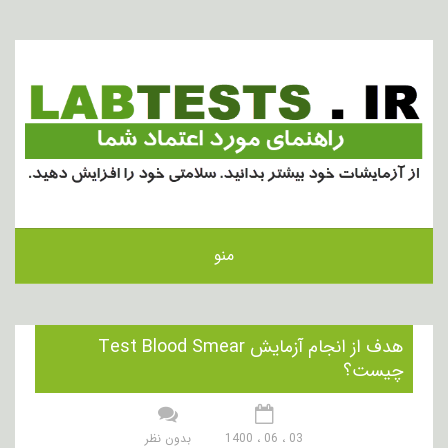
منو
هدف از انجام آزمایش Test Blood Smear
چیست؟
03 ، 06 ، 1400
بدون نظر