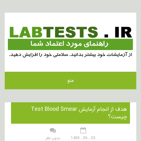
منو
هدف از انجام آزمایش Test Blood Smear
چیست؟
03 ، 06 ، 1400
بدون نظر