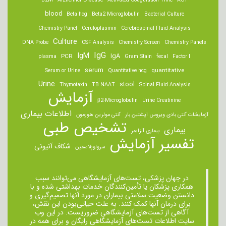
B2M
Alzheimer Disease
Activated Coagulation Time
ACT
blood
Beta hcg
Beta2 Microglobulin
Bacterial Culture
Chemistry Panel
Ceruloplasmin
Cerebrospinal Fluid Analysis
Culture
DNA Probe
CSF Analysis
Chemistry Screen
Chemistry Panels
IgM
IgG
IgA
PCR
plasma
Gram Stain
fecal
Factor I
serum
quantitative
Serum or Urine
Quantitative hcg
Urine
stool
Thymotaxin
TB NAAT
Spinal Fluid Analysis
آزمایش
β2-Microglobulin
Urine Creatinine
اطلاعات بیماری
آزمایشات آنتی بادی ویروس اپشتین بار
آنتی مولرین هورمون
تشخیص طبی
بیماری
بیماری آلزایمر
تفسیر آزمایش
شکاف آنیونی
سرولوپلاسمین
در جهان پزشکی، تست‌های آزمایشگاهی می‌توانند سبب
همکاری پزشکان یا تأمین‌کنندگان خدمات بهداشتی شده و با
دانستن وضعیت سلامتی بیماران در مورد آنها تصمیم‌گیری و
برای درمان ‌آنها کمک کنند. به علت حیاتی‌بودن این نقش،
آگاهی از تست‌های آزمایشگاهی ضروریست. در این وب
سایت اطلاعات تست‌های آزمایشگاهی رایگان و برای همه در