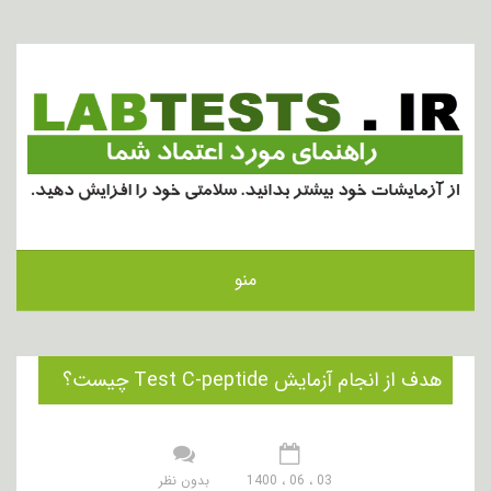
منو
هدف از انجام آزمایش Test C-peptide چیست؟
03 ، 06 ، 1400
بدون نظر