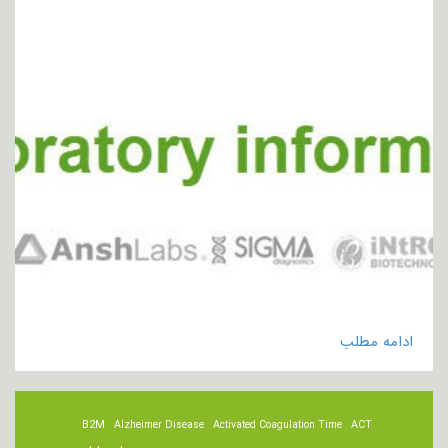
ادامه مطلب
B2M
Alzheimer Disease
Activated Coagulation Time
ACT