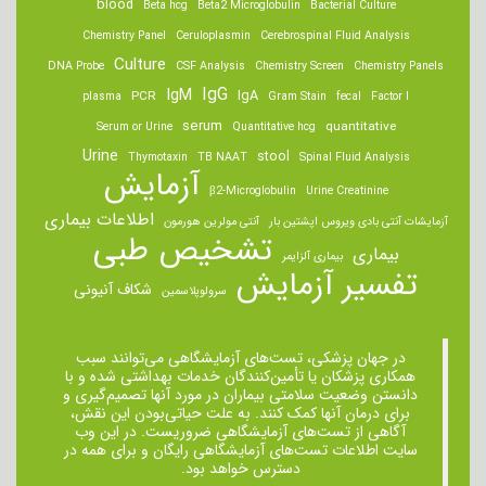
blood
Beta hcg
Beta2 Microglobulin
Bacterial Culture
Chemistry Panel
Ceruloplasmin
Cerebrospinal Fluid Analysis
Culture
DNA Probe
CSF Analysis
Chemistry Screen
Chemistry Panels
IgM
IgG
IgA
PCR
plasma
Gram Stain
fecal
Factor I
serum
quantitative
Serum or Urine
Quantitative hcg
Urine
stool
Thymotaxin
TB NAAT
Spinal Fluid Analysis
آزمایش
β2-Microglobulin
Urine Creatinine
اطلاعات بیماری
آزمایشات آنتی بادی ویروس اپشتین بار
آنتی مولرین هورمون
تشخیص طبی
بیماری
بیماری آلزایمر
تفسیر آزمایش
شکاف آنیونی
سرولوپلاسمین
در جهان پزشکی، تست‌های آزمایشگاهی می‌توانند سبب
همکاری پزشکان یا تأمین‌کنندگان خدمات بهداشتی شده و با
دانستن وضعیت سلامتی بیماران در مورد آنها تصمیم‌گیری و
برای درمان ‌آنها کمک کنند. به علت حیاتی‌بودن این نقش،
آگاهی از تست‌های آزمایشگاهی ضروریست. در این وب
سایت اطلاعات تست‌های آزمایشگاهی رایگان و برای همه در
دسترس خواهد بود.