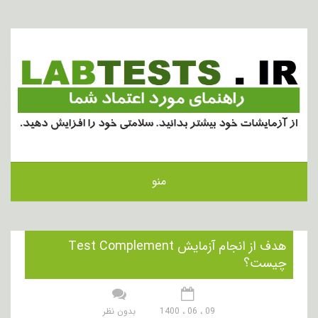
منو
هدف از انجام آزمایش Test Complement
چیست؟
09 ، 06 ، 1400
بدون نظر