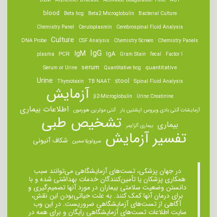
B2M
Alzheimer Disease
Activated Coagulation Time
ACT
blood
Beta hcg
Beta2 Microglobulin
Bacterial Culture
Chemistry Panel
Ceruloplasmin
Cerebrospinal Fluid Analysis
Culture
DNA Probe
CSF Analysis
Chemistry Screen
Chemistry Panels
IgM
IgG
IgA
PCR
plasma
Gram Stain
fecal
Factor I
serum
quantitative
Serum or Urine
Quantitative hcg
Urine
stool
Thymotaxin
TB NAAT
Spinal Fluid Analysis
آزمایش
β2-Microglobulin
Urine Creatinine
اطلاعات بیماری
آزمایشات آنتی بادی ویروس اپشتین بار
آنتی مولرین هورمون
تشخیص طبی
بیماری
بیماری آلزایمر
تفسیر آزمایش
شکاف آنیونی
سرولوپلاسمین
در جهان پزشکی، تست‌های آزمایشگاهی می‌توانند سبب
همکاری پزشکان یا تأمین‌کنندگان خدمات بهداشتی شده و با
دانستن وضعیت سلامتی بیماران در مورد آنها تصمیم‌گیری و
برای درمان ‌آنها کمک کنند. به علت حیاتی‌بودن این نقش،
آگاهی از تست‌های آزمایشگاهی ضروریست. در این وب
سایت اطلاعات تست‌های آزمایشگاهی رایگان و برای همه در