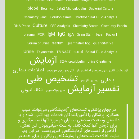
B2M
Alzheimer Disease
Activated Coagulation Time
ACT
blood
Beta hcg
Beta2 Microglobulin
Bacterial Culture
Chemistry Panel
Ceruloplasmin
Cerebrospinal Fluid Analysis
Culture
DNA Probe
CSF Analysis
Chemistry Screen
Chemistry Panels
IgM
IgG
IgA
PCR
plasma
Gram Stain
fecal
Factor I
serum
quantitative
Serum or Urine
Quantitative hcg
Urine
stool
Thymotaxin
TB NAAT
Spinal Fluid Analysis
آزمایش
β2-Microglobulin
Urine Creatinine
اطلاعات بیماری
آزمایشات آنتی بادی ویروس اپشتین بار
آنتی مولرین هورمون
تشخیص طبی
بیماری
بیماری آلزایمر
تفسیر آزمایش
شکاف آنیونی
سرولوپلاسمین
در جهان پزشکی، تست‌های آزمایشگاهی می‌توانند سبب
همکاری پزشکان یا تأمین‌کنندگان خدمات بهداشتی شده و با
دانستن وضعیت سلامتی بیماران در مورد آنها تصمیم‌گیری و
برای درمان ‌آنها کمک کنند. به علت حیاتی‌بودن این نقش،
آگاهی از تست‌های آزمایشگاهی ضروریست. در این وب
سایت اطلاعات تست‌های آزمایشگاهی رایگان و برای همه در