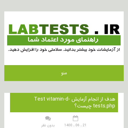
منو
هدف از انجام آزمایش Test vitamin-d-
tests.php چیست؟
21 ، 06 ، 1400
بدون نظر