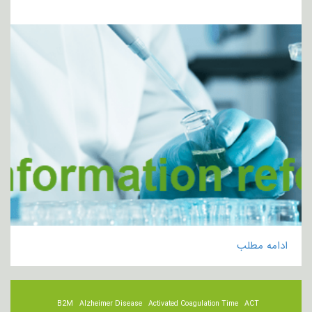
ادامه مطلب
B2M
Alzheimer Disease
Activated Coagulation Time
ACT