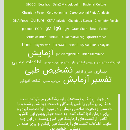
blood
Beta hcg
Beta2 Microglobulin
Bacterial Culture
Chemistry Panel
Ceruloplasmin
Cerebrospinal Fluid Analysis
Culture
DNA Probe
CSF Analysis
Chemistry Screen
Chemistry Panels
IgM
IgG
IgA
PCR
plasma
Gram Stain
fecal
Factor I
serum
quantitative
Serum or Urine
Quantitative hcg
Urine
stool
Thymotaxin
TB NAAT
Spinal Fluid Analysis
آزمایش
β2-Microglobulin
Urine Creatinine
اطلاعات بیماری
آزمایشات آنتی بادی ویروس اپشتین بار
آنتی مولرین هورمون
تشخیص طبی
بیماری
بیماری آلزایمر
تفسیر آزمایش
شکاف آنیونی
سرولوپلاسمین
در جهان پزشکی، تست‌های آزمایشگاهی می‌توانند سبب
همکاری پزشکان یا تأمین‌کنندگان خدمات بهداشتی شده و با
دانستن وضعیت سلامتی بیماران در مورد آنها تصمیم‌گیری و
برای درمان ‌آنها کمک کنند. به علت حیاتی‌بودن این نقش،
آگاهی از تست‌های آزمایشگاهی ضروریست. در این وب
سایت اطلاعات تست‌های آزمایشگاهی رایگان و برای همه در
دسترس خواهد بود.