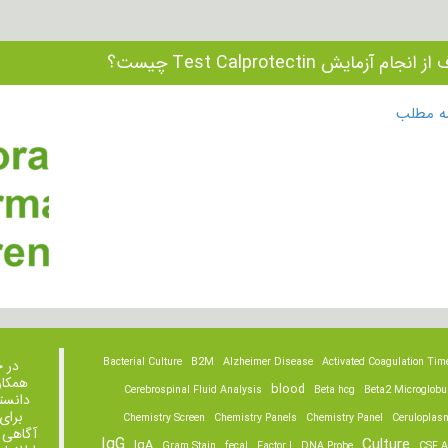
نجام آزمایش Test Calprotectin چیست؟
مه مطلب
Bacterial Culture
B2M
Alzheimer Disease
Activated Coagulation Tim
در 
همکار
blood
Cerebrospinal Fluid Analysis
Beta hcg
Beta2 Microglobu
دانست
برای
Chemistry Screen
Chemistry Panels
Chemistry Panel
Ceruloplas
آگاهی 
IgG
Culture
IgA
Gram Stain
fecal
Factor I
DNA Probe
CSF A