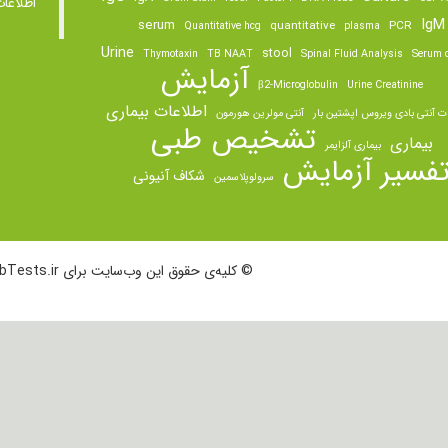
اطلاعا
IgM
serum
quantitative
PCR
Quantitative hcg
plasma
Urine
stool
Thymotaxin
TB NAAT
Spinal Fluid Analysis
Serum o
آزمایش
β2-Microglobulin
Urine Creatinine
اطلاعات بیماری
ت آنتی بادی ویروس اپشتین بار
آنتی مولرین هورمون
تشخیص طبی
بیماری
بیماری آلزایمر
فسیر آزمایش
شکاف آنیونی
سرولوپلاسمین
© کلیه‌ی حقوق این وب‌سایت برای LabTests.ir محفوظ است.