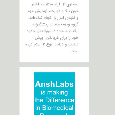
بسیاری از افراد مبتلا به فشار
خون بالا و دیابت، آزمایش مهم
و کلیدی ادرار را انجام نداده‌اند.
گروه ویژه خدمات پیشگیرانه
ایالات متحده دستورالعمل جدید
خود را برای غربالگری پیش
دیابت و دیابت نوع ۲ اعلام کرده
است.