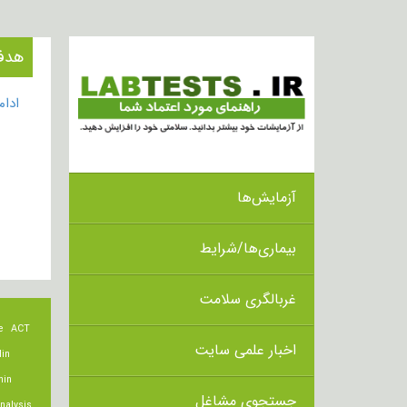
هدف از ا
ادا
آزمایش‌ها
بیماری‌ها/شرایط
غربالگری سلامت
e
ACT
اخبار علمی سایت
lin
min
جستجوی مشاغل
nalysis