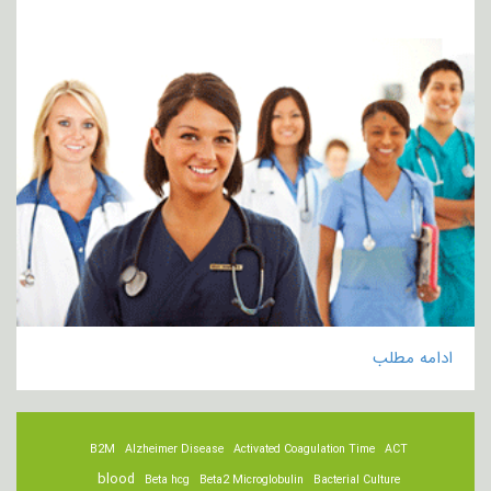
ادامه مطلب
B2M
Alzheimer Disease
Activated Coagulation Time
ACT
blood
Beta hcg
Beta2 Microglobulin
Bacterial Culture