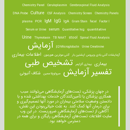
Chemistry Panel
Ceruloplasmin
Cerebrospinal Fluid Analysis
Culture
DNA Probe
CSF Analysis
Chemistry Screen
Chemistry Panels
IgM
IgG
IgA
PCR
plasma
Gram Stain
fecal
Factor I
serum
quantitative
Serum or Urine
Quantitative hcg
Urine
stool
Thymotaxin
TB NAAT
Spinal Fluid Analysis
آزمایش
β2-Microglobulin
Urine Creatinine
اطلاعات بیماری
آزمایشات آنتی بادی ویروس اپشتین بار
آنتی مولرین هورمون
تشخیص طبی
بیماری
بیماری آلزایمر
تفسیر آزمایش
شکاف آنیونی
سرولوپلاسمین
در جهان پزشکی، تست‌های آزمایشگاهی می‌توانند سبب
همکاری پزشکان یا تأمین‌کنندگان خدمات بهداشتی شده و با
دانستن وضعیت سلامتی بیماران در مورد آنها تصمیم‌گیری و
برای درمان ‌آنها کمک کنند. به علت حیاتی‌بودن این نقش،
آگاهی از تست‌های آزمایشگاهی ضروریست. در این وب
سایت اطلاعات تست‌های آزمایشگاهی رایگان و برای همه در
دسترس خواهد بود.