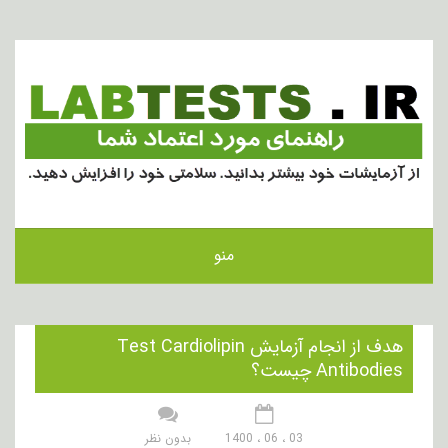
منو
هدف از انجام آزمایش Test Cardiolipin
Antibodies چیست؟
03 ، 06 ، 1400
بدون نظر