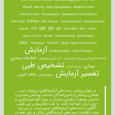
B2M
Alzheimer Disease
Activated Coagulation Time
ACT
blood
Beta hcg
Beta2 Microglobulin
Bacterial Culture
Chemistry Panel
Ceruloplasmin
Cerebrospinal Fluid Analysis
Culture
DNA Probe
CSF Analysis
Chemistry Screen
Chemistry Panels
IgM
IgG
IgA
PCR
plasma
Gram Stain
fecal
Factor I
serum
quantitative
Serum or Urine
Quantitative hcg
Urine
stool
Thymotaxin
TB NAAT
Spinal Fluid Analysis
آزمایش
β2-Microglobulin
Urine Creatinine
اطلاعات بیماری
آزمایشات آنتی بادی ویروس اپشتین بار
آنتی مولرین هورمون
تشخیص طبی
بیماری
بیماری آلزایمر
تفسیر آزمایش
شکاف آنیونی
سرولوپلاسمین
در جهان پزشکی، تست‌های آزمایشگاهی می‌توانند سبب
همکاری پزشکان یا تأمین‌کنندگان خدمات بهداشتی شده و با
دانستن وضعیت سلامتی بیماران در مورد آنها تصمیم‌گیری و
برای درمان ‌آنها کمک کنند. به علت حیاتی‌بودن این نقش،
آگاهی از تست‌های آزمایشگاهی ضروریست. در این وب
سایت اطلاعات تست‌های آزمایشگاهی رایگان و برای همه در