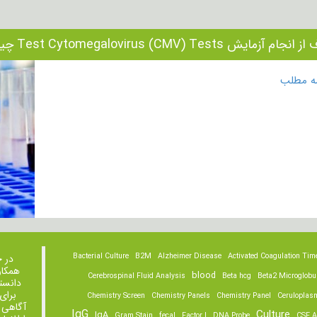
ام آزمایش Test Cytomegalovirus (CMV) Tests چیست؟
مه مطلب
Bacterial Culture
B2M
Alzheimer Disease
Activated Coagulation Tim
در 
همکار
blood
Cerebrospinal Fluid Analysis
Beta hcg
Beta2 Microglobu
دانست
برای
Chemistry Screen
Chemistry Panels
Chemistry Panel
Ceruloplas
آگاهی 
IgG
Culture
IgA
Gram Stain
fecal
Factor I
DNA Probe
CSF A