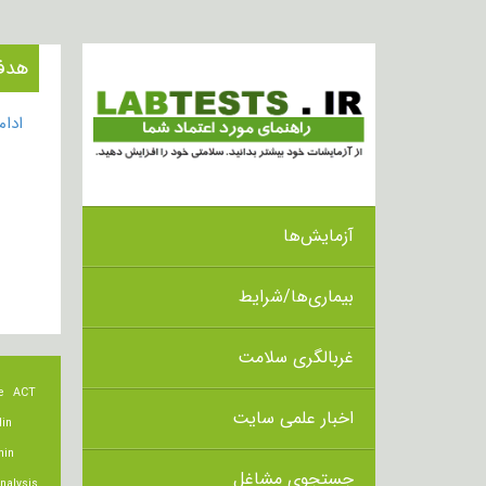
هدف از انج
ادا
آزمایش‌ها
بیماری‌ها/شرایط
غربالگری سلامت
e
ACT
اخبار علمی سایت
lin
min
جستجوی مشاغل
nalysis