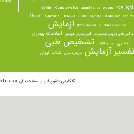
اطلاعا
IgM
serum
quantitative
PCR
Quantitative hcg
plasma
Urine
stool
Thymotaxin
TB NAAT
Spinal Fluid Analysis
Serum o
آزمایش
β2-Microglobulin
Urine Creatinine
اطلاعات بیماری
ت آنتی بادی ویروس اپشتین بار
آنتی مولرین هورمون
تشخیص طبی
بیماری
بیماری آلزایمر
فسیر آزمایش
شکاف آنیونی
سرولوپلاسمین
© کلیه‌ی حقوق این وب‌سایت برای LabTests.ir محفوظ است.