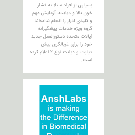
بسیاری از افراد مبتلا به فشار
خون بالا و دیابت، آزمایش مهم
و کلیدی ادرار را انجام نداده‌اند.
گروه ویژه خدمات پیشگیرانه
ایالات متحده دستورالعمل جدید
خود را برای غربالگری پیش
دیابت و دیابت نوع ۲ اعلام کرده
است.